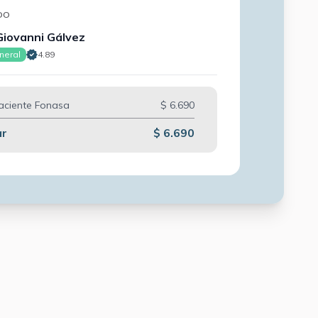
DO
Giovanni Gálvez
neral
4.89
aciente Fonasa
$ 6.690
ar
$ 6.690