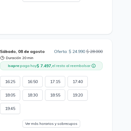
Sábado, 08 de agosto
Oferta: $ 24.990
$ 28.000
Duración
20 min
$ 7.497,
Isapre:
paga hoy
el resto al reembolsar
16:25
16:50
17:15
17:40
18:05
18:30
18:55
19:20
19:45
Ver más horarios y sobrecupos