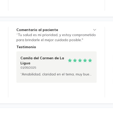
Comentario al paciente
“Tu salud es mi prioridad, y estoy comprometido
para brindarle el mejor cuidado posible."
Estamos trabajando juntos para encontrar la
Testimonio
mejor solución para tu bienestar. - Si necesitas
revisión de exámenes, no olvides adjuntarlos. -
Camila del Carmen
de La
Si solicitas extensión de receta, No olvides por
Ligua
favor adjunta siempre foto de receta previa con
01/05/2025
dosis y presentación para poder dejar respaldo
Amabilidad, claridad en el tema, muy buena explicación, excelente profesional.
medico legal. Muchas gracias, nos vemos en la
atención.