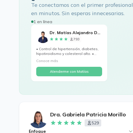
Te conectamos con el primer profesional
en minutos. Sin esperas innecesarias.
1 en línea
Dr. Matías Alejandro Devia
793
• Control de hipertensión, diabetes,
hipotiroidismo y colesterol alto. •
Mane...
Conoce más
Atenderme con Matías
Dra. Gabriela Patricia Morillo
529
Enfoque