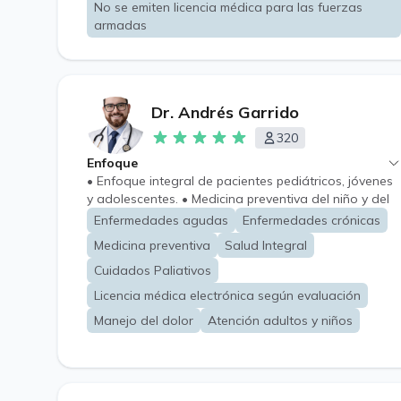
No se emiten licencia médica para las fuerzas
armadas
Dr. Andrés Garrido
320
Enfoque
• Enfoque integral de pacientes pediátricos, jóvenes
y adolescentes. • Medicina preventiva del niño y del
adulto (Solicitud y revisión de exámenes preventivos).
Enfermedades agudas
Enfermedades crónicas
• Extensión de recetas (crónicas cardiovascular,
Medicina preventiva
Salud Integral
retenidas, recetas magistrales) No se extienden
recetas cheques. • No se emiten licencias médicas
Cuidados Paliativos
Licencia médica electrónica según evaluación
Manejo del dolor
Atención adultos y niños