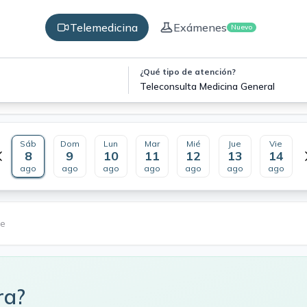
Telemedicina
Exámenes
Nuevo
¿Qué tipo de atención?
Teleconsulta Medicina General
Sáb
Dom
Lun
Mar
Mié
Jue
Vie
8
9
10
11
12
13
14
ago
ago
ago
ago
ago
ago
ago
le
ra?