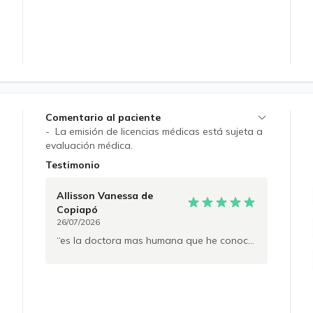
Comentario al paciente
- La emisión de licencias médicas está sujeta a
evaluación médica.
Testimonio
Allisson Vanessa
de
Copiapó
26/07/2026
es la doctora mas humana que he conocido , con conocimientos y escucha activa te calma desde lo remoto y comprende . un excelente ser humano