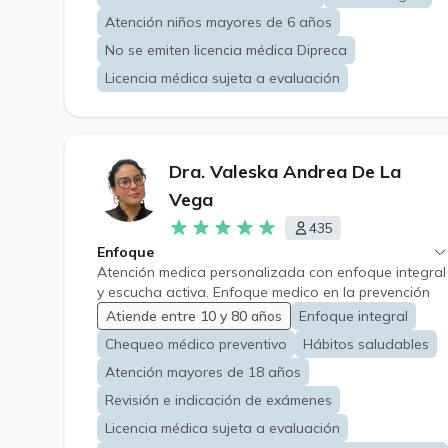
Atención niños mayores de 6 años
No se emiten licencia médica Dipreca
Licencia médica sujeta a evaluación
Dra. Valeska Andrea De La
Vega
435
Enfoque
Atención medica personalizada con enfoque integral
y escucha activa. Enfoque medico en la prevención
de enfermedades y la promoción de la salud. "Mi
Atiende entre 10 y 80 años
Enfoque integral
prioridad es escuchar y acompañar a mis pacientes
Chequeo médico preventivo
Hábitos saludables
en casa paso de su tratamiento"
Atención mayores de 18 años
Revisión e indicación de exámenes
Licencia médica sujeta a evaluación