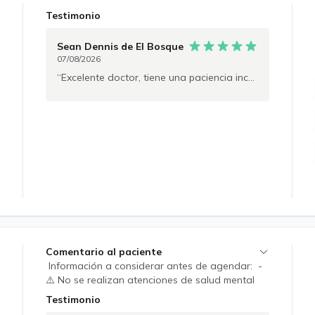
Testimonio
Sean Dennis
de El Bosque
07/08/2026
Excelente doctor, tiene una paciencia increíble, me escuchó todo el tiempo, fue muy amable y se dio todo el tiempo de mundo en resolver mis dudas y en explicarme mi diagnóstico... 10000% recomendado!
Comentario al paciente
Información a considerar antes de agendar: -
⚠️ No se realizan atenciones de salud mental
(debe consultar con médico de la especialidad
Testimonio
o formación en el Área) ⚠️La emisión de