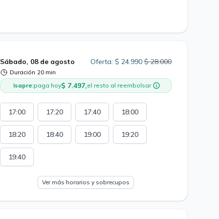
Sábado, 08 de agosto
Oferta: $ 24.990
$ 28.000
Duración
20 min
$ 7.497,
Isapre:
paga hoy
el resto al reembolsar
17:00
17:20
17:40
18:00
18:20
18:40
19:00
19:20
19:40
Ver más horarios y sobrecupos