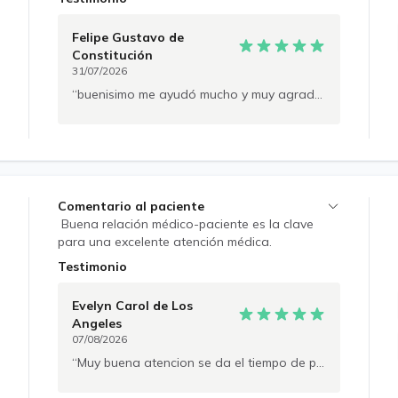
de presentar cualquier signo de alarma o
empeoramiento clínico, deberá acudir a
Felipe Gustavo
de
valoración presencial
Constitución
31/07/2026
buenisimo me ayudó mucho y muy agradable la doctora
Comentario al paciente
Buena relación médico-paciente es la clave
para una excelente atención médica.
Testimonio
Evelyn Carol
de Los
Angeles
07/08/2026
Muy buena atencion se da el tiempo de preguntar los detalles , muy recomendable el doctor