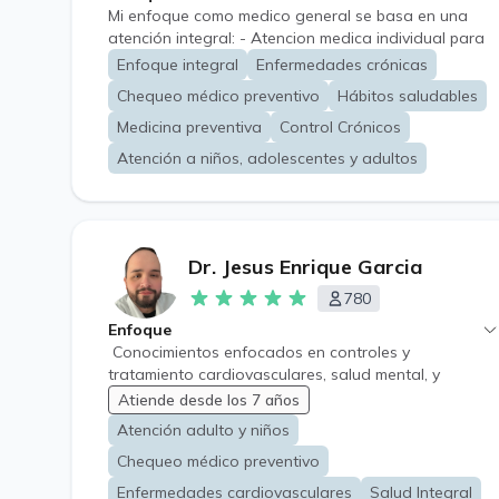
Mi enfoque como medico general se basa en una
atención integral: - Atencion medica individual para
indicar un diagnostico, tratamiento adecuado y
Enfoque integral
Enfermedades crónicas
recomendaciones generales - Atencion para niños,
Chequeo médico preventivo
Hábitos saludables
adolescentes y adultos - Control Cronico Anual -
Solicitud y revision de examenes de chequeo
Medicina preventiva
Control Crónicos
preventivo
Atención a niños, adolescentes y adultos
Dr. Jesus Enrique Garcia
780
Enfoque
Conocimientos enfocados en controles y
tratamiento cardiovasculares, salud mental, y
morbilidades en niños y adultos.
Atiende desde los 7 años
Atención adulto y niños
Chequeo médico preventivo
Enfermedades cardiovasculares
Salud Integral