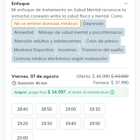
Enfoque
Mi enfoque de tratamiento en Salud Mental reconoce la
estrecha conexión entre la salud física y mental. Como
Médico General, abordo las problemáticas de salud
No se emiten licencias médicas
Depresión
mental desde una perspectiva holística, considerando el
Ansiedad
Manejo de salud mental y psicofármacos
impacto del estrés, los hábitos de vida y las condiciones
médicas coexistentes. Utilizo intervenciones
Atención adultos y adolescentes
Crisis de pánico
psicosociales para el manejo del estrés, la mejora de la
Medicina Deportiva
Insomnio
Trastorno del sueño
resiliencia y la promoción de estilos de vida saludables
Licencia médica electrónica según evaluación
como pilares del tratamiento. La farmacoterapia se
considera una herramienta complementaria, utilizada de
manera prudente y basada en la necesidad individual,
Viernes, 07 de agosto
Oferta: $ 46.990
$ 50.000
siempre con un seguimiento cuidadoso y la posibilidad
Fonasa: $ 37.990
Duración
40 min
de derivación a Psiquiatría para evaluaciones más
especializadas.
$ 14.097,
Isapre:
paga hoy
el resto al reembolsar
18:40
18:50
19:00
19:10
19:20
19:30
19:40
19:50
20:00