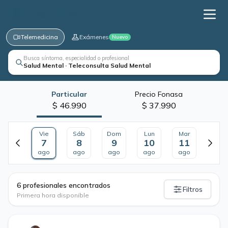
Telemedicina
Exámenes
Nuevo
Busca síntoma, especialidad o profesional
Salud Mental · Teleconsulta Salud Mental
Particular
Precio Fonasa
$ 46.990
$ 37.990
Vie
Sáb
Dom
Lun
Mar
7
8
9
10
11
ago
ago
ago
ago
ago
·
6 profesionales encontrados
Filtros
Primera hora disponible