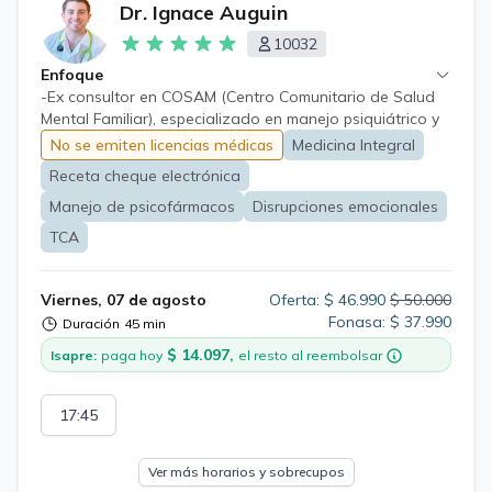
Dr. Ignace Auguin
10032
Enfoque
-Ex consultor en COSAM (Centro Comunitario de Salud
Mental Familiar), especializado en manejo psiquiátrico y
psicológico de trastornos de personalidad, disrupciones
No se emiten licencias médicas
Medicina Integral
emocionales, crisis episódicas paroxísticas, trastornos
Receta cheque electrónica
del ánimo, enfoque integral antroposófico tanto
farmacológico como complementario.
Manejo de psicofármacos
Disrupciones emocionales
TCA
Viernes, 07 de agosto
Oferta: $ 46.990
$ 50.000
Fonasa: $ 37.990
Duración
45 min
$ 14.097,
Isapre:
paga hoy
el resto al reembolsar
17:45
Ver más horarios y sobrecupos