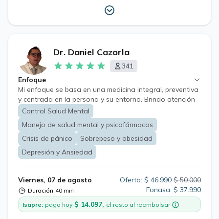
Dr. Daniel Cazorla
341
Enfoque
Mi enfoque se basa en una medicina integral, preventiva
y centrada en la persona y su entorno. Brindo atención
a pacientes de todas las edades, desde niños hasta
Control Salud Mental
adultos mayores, mediante una evaluación
Manejo de salud mental y psicofármacos
individualizada que considera su estado de salud,
antecedentes, estilo de vida, contexto familiar y
Crisis de pánico
Sobrepeso y obesidad
objetivos personales. Mi práctica se enfoca
Depresión y Ansiedad
especialmente en la medicina general, la salud mental, la
obesidad y las alteraciones del peso, priorizando el
diagnóstico oportuno, tratamientos basados en
Viernes, 07 de agosto
Oferta: $ 46.990
$ 50.000
evidencia científica y planes terapéuticos
Fonasa: $ 37.990
Duración
40 min
personalizados. Mi objetivo es acompañar a cada
$ 14.097,
Isapre:
paga hoy
el resto al reembolsar
paciente con una atención cercana, clara, promoviendo
cambios sostenibles que mejoren su salud y calidad de