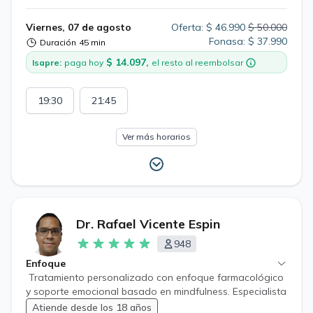
Viernes, 07 de agosto
Oferta: $ 46.990
$ 50.000
Fonasa: $ 37.990
Duración
45 min
$ 14.097,
Isapre:
paga hoy
el resto al reembolsar
19:30
21:45
Ver más horarios
Dr. Rafael Vicente Espin
948
Enfoque
Tratamiento personalizado con enfoque farmacológico
y soporte emocional basado en mindfulness. Especialista
en manejo de estrés, burnout y conflictos laborales,
Atiende desde los 18 años