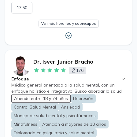
vida. Salud Mental: evaluación, diagnóstico y
17:50
seguimiento de trastornos de ansiedad, depresión,
trastornos adaptativos, estrés, insomnio, síndrome de
burnout, duelo, crisis emocionales entre otras. Receta
Ver más horarios y sobrecupos
Retenida Receta Cheque Licencia Medica Electronica
LME
Dr. Isver Junior Bracho
176
Enfoque
Médico general orientado a la salud mental, con un
enfoque holístico e integrativo. Busco abordar la salud
desde una perspectiva que combine la evidencia
Atiende entre 18 y 74 años
Depresión
científica con los factores psicosociales, entendiendo
Control Salud Mental
Ansiedad
que estos suelen ser los principales perpetuadores de
las patologías de salud mental de leve a moderada
Manejo de salud mental y psicofármacos
complejidad, con experiencia previa en atención de
Mindfulness
Atención a mayores de 18 años
pacientes de salud mental en atención primaria.
Diplomado en psiquiatría y salud mental