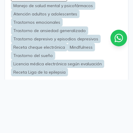
orientando soluciones prácticas adaptadas a la
Manejo de salud mental y psicofármacos
realidad de cada persona
Atención adultos y adolescentes
Trastornos emocionales
Trastorno de ansiedad generalizado
Trastorno depresivo y episodios depresivos
Receta cheque electrónica
Mindfulness
Trastorno del sueño
Licencia médica electrónica según evaluación
Receta Liga de la epilepsia
Viernes, 07 de agosto
Oferta: $ 46.990
$ 50.000
Fonasa: $ 37.990
Duración
40 min
$ 14.097,
Isapre:
paga hoy
el resto al reembolsar
20:30