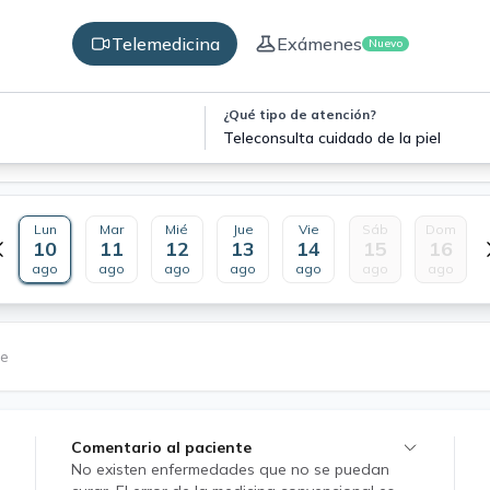
Telemedicina
Exámenes
Nuevo
¿Qué tipo de atención?
Teleconsulta cuidado de la piel
Lun
Mar
Mié
Jue
Vie
Sáb
Dom
10
11
12
13
14
15
16
ago
ago
ago
ago
ago
ago
ago
le
Comentario al paciente
No existen enfermedades que no se puedan