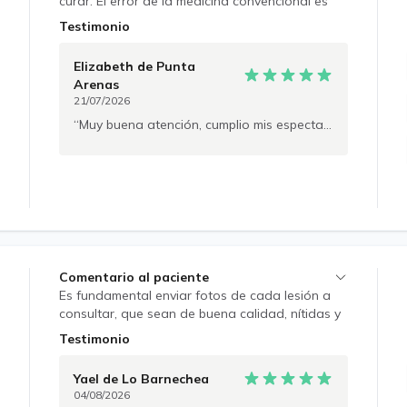
curar. El error de la medicina convencional es
ver al cuerpo de forma parcelada, por ejemplo,
Testimonio
si tienes problemas cardiológicos al cardiólogo,
si tienes problemas digestivos, al
Elizabeth
de Punta
gastroenterólogo; el meollo del asunto es que
Arenas
muchos tratamientos se superponen, siendo
21/07/2026
aún más perjudicial para el paciente. Si
Muy buena atención, cumplio mis espectaivas. Gracias.
intervenimos en los mecanismos de acción que
dejaron de funcionar de forma normal para que
apareciese la enfermedad, a nivel incluso
molecular, todo se puede revertir. Deep learning:
el paciente tiene que ser experto en su
enfermedad.
Comentario al paciente
Es fundamental enviar fotos de cada lesión a
consultar, que sean de buena calidad, nítidas y
con buena iluminación. Es posible evaluar
Testimonio
diversas enfermedades de la piel, pelo, uñas y
mucosas, incluyendo infecciones de transmisión
Yael
de Lo Barnechea
sexual. Algunas condiciones requieren consulta
04/08/2026
presencial: lunares, tumores, caída del pelo,