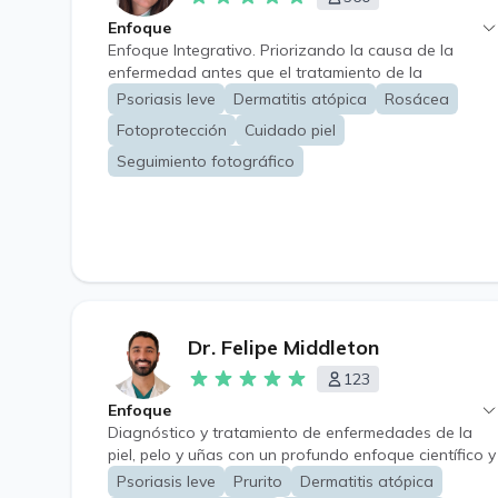
Enfoque
Enfoque Integrativo. Priorizando la causa de la
enfermedad antes que el tratamiento de la
sintomatología, y por ende anteponiendo la
Psoriasis leve
Dermatitis atópica
Rosácea
promoción de la salud y la prevención de
Fotoprotección
Cuidado piel
enfermedades.
Seguimiento fotográfico
Dr. Felipe Middleton
123
Enfoque
Diagnóstico y tratamiento de enfermedades de la
piel, pelo y uñas con un profundo enfoque científico y
ajustado a la medida de cada paciente. Pacientes
Psoriasis leve
Prurito
Dermatitis atópica