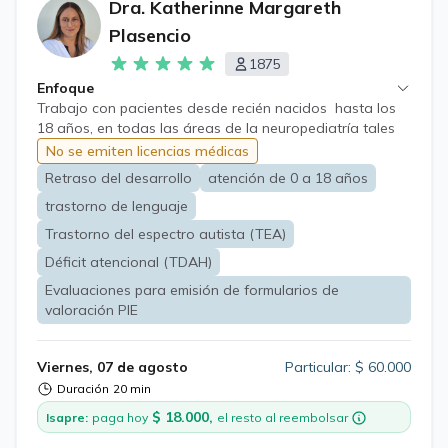
Dra. Katherinne Margareth
Plasencio
1875
Enfoque
Trabajo con pacientes desde recién nacidos hasta los
18 años, en todas las áreas de la neuropediatría tales
como: retraso del desarrollo psicomotor, trastorno del
No se emiten licencias médicas
espectro autista, trastornos del lenguaje, trastorno de
Retraso del desarrollo
atención de 0 a 18 años
déficit atencional, Hiperactividad, dificultades escolares,
trastorno de lenguaje
discapacidad intelectual, cefalea, trastornos del sueño,
movimientos anormales, tics, etc., realizando el estudio y
Trastorno del espectro autista (TEA)
enfrentamiento terapéutico de éstas. Evaluaciones para
Déficit atencional (TDAH)
emisión de formularios de valoración PIE (Programa de
Integración Escolar)
Evaluaciones para emisión de formularios de
valoración PIE
Viernes, 07 de agosto
Particular: $ 60.000
Duración
20 min
$ 18.000,
Isapre:
paga hoy
el resto al reembolsar