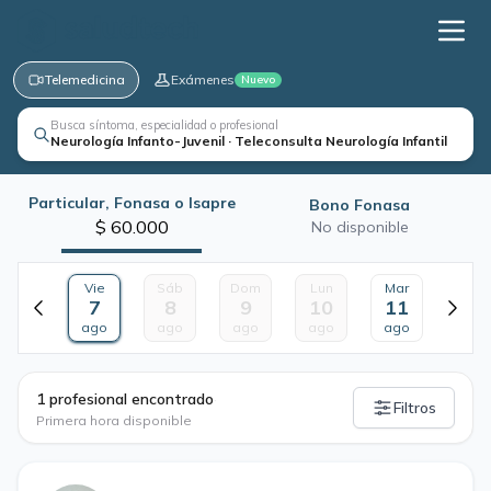
Telemedicina
Exámenes
Nuevo
Busca síntoma, especialidad o profesional
Neurología Infanto-Juvenil · Teleconsulta Neurología Infantil
Particular, Fonasa o Isapre
Bono Fonasa
$ 60.000
No disponible
Vie
Sáb
Dom
Lun
Mar
7
8
9
10
11
ago
ago
ago
ago
ago
·
1 profesional encontrado
Filtros
Primera hora disponible