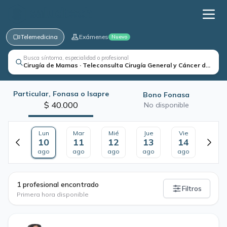
Telemedicina
Exámenes
Nuevo
Busca síntoma, especialidad o profesional
Cirugía de Mamas · Teleconsulta Cirugía General y Cáncer de Ma
Particular, Fonasa o Isapre
Bono Fonasa
$ 40.000
No disponible
Lun
Mar
Mié
Jue
Vie
10
11
12
13
14
ago
ago
ago
ago
ago
·
1 profesional encontrado
Filtros
Primera hora disponible