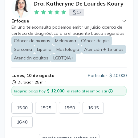
Dra. Katheryne De Lourdes Koury
17
Enfoque
En una teleconsulta podemos emitir un juicio acerca de
certeza de diagnóstico o si el paciente busca segundas
opiniones de su patología diagnosticada o de su
Cáncer de mamas
Melanoma
Cáncer de piel
patología de sospecha de diagnóstico. Dentro de las
Sarcoma
Lipoma
Mastología
Atención + 15 años
afecciones comunes tenemos el cáncer de mamas,
patología benigna de mama (fibroadenomas, y otros
Atención adultos
LGBTQIA+
tumores beningnos de la mama), tumores de piel y partes
blandas (cáncer de piel tipo melanoma y no melanoma),
Lunes, 10 de agosto
Particular: $ 40.000
lipomas, sarcomas de partes blandas, y patología
quirúrgica general, ginecomastia, mastectomías en
Duración
25 min
pacientes transexuales.
$ 12.000,
Isapre:
paga hoy
el resto al reembolsar
15:00
15:25
15:50
16:15
16:40
Ver más horarios y sobrecupos