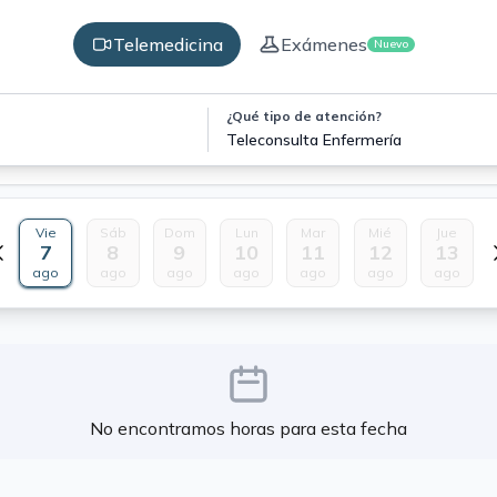
Telemedicina
Exámenes
Nuevo
¿Qué tipo de atención?
Teleconsulta Enfermería
Vie
Sáb
Dom
Lun
Mar
Mié
Jue
7
8
9
10
11
12
13
ago
ago
ago
ago
ago
ago
ago
No encontramos horas para esta fecha