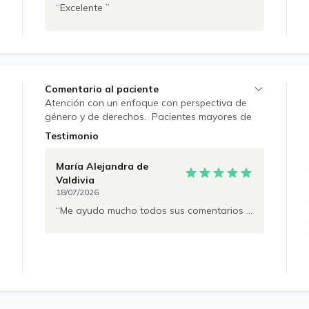
Excelente
ambiente de armonía y retroalimentación
constante, para ir avanzando al ritmo de cada
persona y en relación a su historia de vida. •
Pueden expresarse abiertamente, no tengo
prejuicios con ideologías. La misión es hacerle la
vida mejor y que puedan lograr ser mejores y
Comentario al paciente
felices personas.
Atención con un enfoque con perspectiva de
género y de derechos. Pacientes mayores de
14 años. En proceso de reconocimiento de
Testimonio
especialidad por CONACEM. No se emiten
licencias médicas.
María Alejandra
de
Valdivia
18/07/2026
Me ayudo mucho todos sus comentarios y consejos