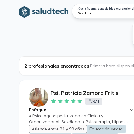
¿Cuál síntoma, especialidad o profesional
2 profesionales encontrados
·
Primera hora disponib
Psi. Patricia Zamora Fritis
971
Enfoque
• Psicóloga especializada en Clínica y
Organizacional. Sexóloga. • Psicoterapia, Hipnosis,
Terapia de pareja, Educación Sexual, Terapia Sexual
Atiende entre 21 y 99 años
Educación sexual
entre otras actividades afines a la Sexología. •