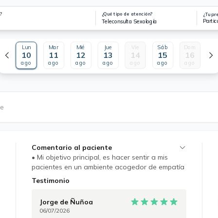
?
¿Qué tipo de atención?
¿Tu pr
Partic
Teleconsulta Sexología
Lun
Mar
Mié
Jue
Vie
Sáb
Dom
10
11
12
13
14
15
16
ago
ago
ago
ago
ago
ago
ago
le
Comentario al paciente
• Mi objetivo principal, es hacer sentir a mis
pacientes en un ambiente acogedor de empatía
con lo que están sintiendo y padeciendo. • En
Testimonio
un ambiente de confianza y conexión con lo
que les sucede, para ser un facilitador de sus
Jorge
de Ñuñoa
procesos individuales en razón de una mejor
06/07/2026
calidad de vida. • Me esfuerzo para crear un