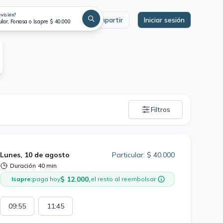
evisión?
Compartir
Iniciar sesión
ular, Fonasa o Isapre $ 40.000
Filtros
Lunes, 10 de agosto
Particular: $ 40.000
Duración
40 min
$ 12.000,
Isapre:
paga hoy
el resto al reembolsar
09:55
11:45