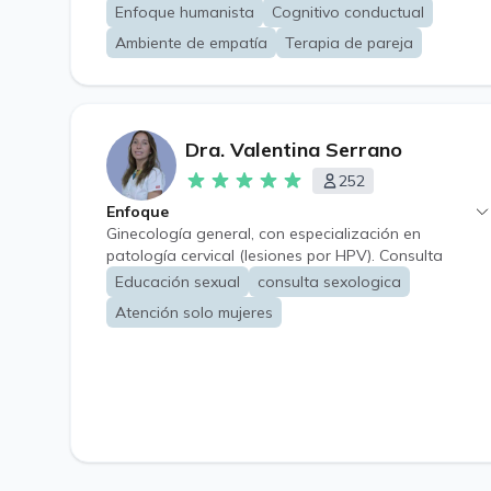
Enfoque humanista
Cognitivo conductual
Enfoque Humanista y Cognitivo Conductual. •
Basado en las relaciones y/o inteligencia emocional.
Ambiente de empatía
Terapia de pareja
• Asesoramientos Organizacionales: Selección de
Personal, intervenciones, resolución de Conflictos,
talleres afines a la Minería.
Dra. Valentina Serrano
252
Enfoque
Ginecología general, con especialización en
patología cervical (lesiones por HPV). Consulta
sexológica. Consejería en anticoncepción y
Educación sexual
consulta sexologica
prevención de embarazo no deseado. Consejería
Atención solo mujeres
sobre procesos de modificación corporal hormonal
para pacientes trans. Acompañamiento en etapa de
pre y post menopausia.