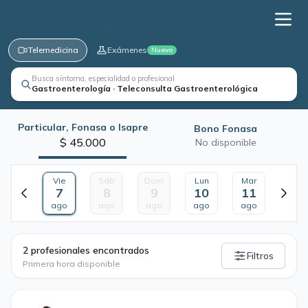
Telemedicina
Exámenes
Nuevo
Busca síntoma, especialidad o profesional
Gastroenterología · Teleconsulta Gastroenterológica
Particular, Fonasa o Isapre
Bono Fonasa
$ 45.000
No disponible
Vie
Sáb
Dom
Lun
Mar
7
8
9
10
11
ago
ago
ago
ago
ago
·
2 profesionales encontrados
Filtros
Primera hora disponible