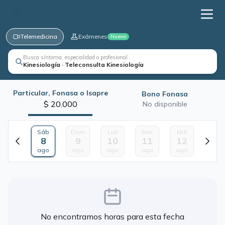
Telemedicina
Exámenes
Nuevo
Busca síntoma, especialidad o profesional
Kinesiología · Teleconsulta Kinesiología
Particular, Fonasa o Isapre
Bono Fonasa
$ 20.000
No disponible
Sáb
Dom
Lun
Mar
Mié
8
9
10
11
12
ago
ago
ago
ago
ago
No encontramos horas para esta fecha