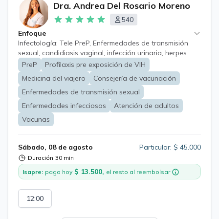
Dra. Andrea Del Rosario Moreno
540
Enfoque
Infectología: Tele PreP, Enfermedades de transmisión
sexual, candidiasis vaginal, infección urinaria, herpes
zoster y neuralgia post herpética Medicina del viajero y
PreP
Profilaxis pre exposición de VIH
consejería de vacunación pre viaje, diarrea del viajero,
Medicina del viajero
Consejería de vacunación
prevención malaria.
Enfermedades de transmisión sexual
Enfermedades infecciosas
Atención de adultos
Vacunas
Sábado, 08 de agosto
Particular: $ 45.000
Duración
30 min
$ 13.500,
Isapre:
paga hoy
el resto al reembolsar
12:00