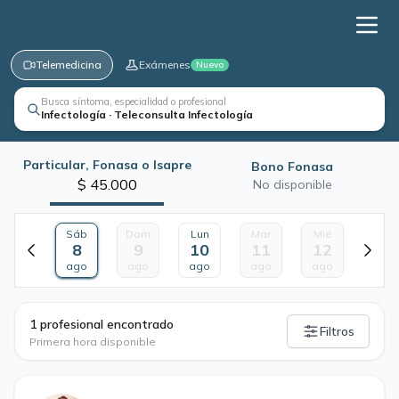
Telemedicina
Exámenes
Nuevo
Busca síntoma, especialidad o profesional
Infectología · Teleconsulta Infectología
Particular, Fonasa o Isapre
Bono Fonasa
$ 45.000
No disponible
Sáb
Dom
Lun
Mar
Mié
8
9
10
11
12
ago
ago
ago
ago
ago
·
1 profesional encontrado
Filtros
Primera hora disponible