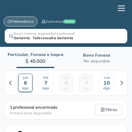
Telemedicina
Exámenes
Nuevo
Busca síntoma, especialidad o profesional
Geriatría · Teleconsulta Geriatría
Particular, Fonasa o Isapre
Bono Fonasa
$ 45.000
No disponible
Jue
Vie
Sáb
Dom
Lun
6
7
8
9
10
ago
ago
ago
ago
ago
·
1 profesional encontrado
Filtros
Primera hora disponible