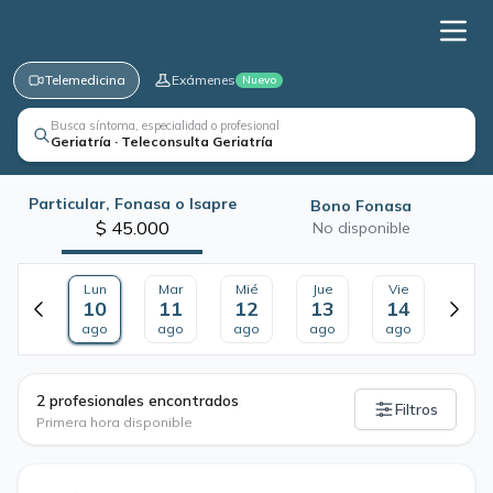
Telemedicina
Exámenes
Nuevo
Busca síntoma, especialidad o profesional
Geriatría · Teleconsulta Geriatría
Particular, Fonasa o Isapre
Bono Fonasa
$ 45.000
No disponible
Lun
Mar
Mié
Jue
Vie
10
11
12
13
14
ago
ago
ago
ago
ago
·
2 profesionales encontrados
Filtros
Primera hora disponible