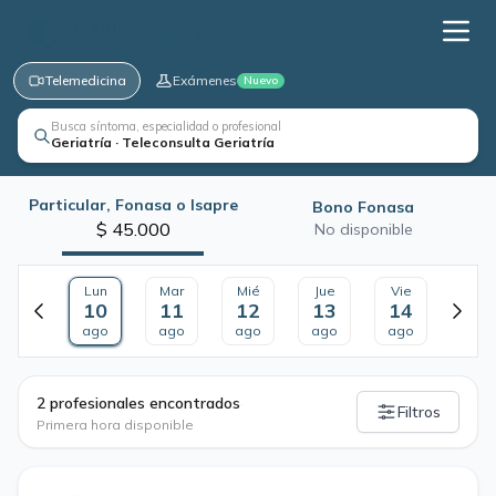
Telemedicina
Exámenes
Nuevo
Busca síntoma, especialidad o profesional
Geriatría · Teleconsulta Geriatría
Particular, Fonasa o Isapre
Bono Fonasa
$ 45.000
No disponible
Lun
Mar
Mié
Jue
Vie
10
11
12
13
14
ago
ago
ago
ago
ago
·
2 profesionales encontrados
Filtros
Primera hora disponible