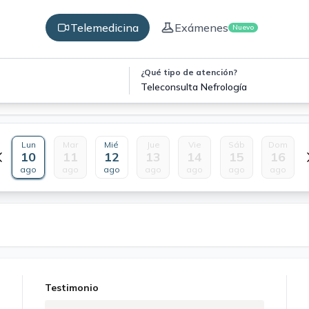
Telemedicina
Exámenes
Nuevo
¿Qué tipo de atención?
Teleconsulta Nefrología
Lun
Mar
Mié
Jue
Vie
Sáb
Dom
10
11
12
13
14
15
16
ago
ago
ago
ago
ago
ago
ago
Testimonio