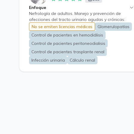
Enfoque
Nefrología de adultos. Manejo y prevención de
afecciones del tracto urinario agudas y crónicas:
Infecciones del tracto urinario, litiasis renal y
No se emiten licencias médicas
Glomerulopatías
trastornos de metabolismo mineral óseo.
Control de pacientes en hemodiálisis
Glomerulopatías. Control de pacientes en
hemodiálisis, peritoneodialisis y trasplante renal.
Control de pacientes peritoneodialisis
Control de pacientes trasplante renal
Infección urinaria
Cálculo renal