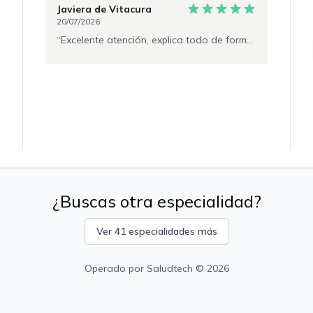
Javiera
de Vitacura
20/07/2026
Excelente atención, explica todo de forma fácil para comprender y aclara todas las dudas. Atiende con calma y puntual
¿Buscas otra especialidad?
Ver 41 especialidades más
Operado por
Saludtech
© 2026