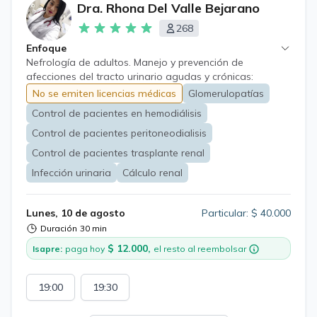
Dra. Rhona Del Valle Bejarano
268
Enfoque
Nefrología de adultos. Manejo y prevención de
afecciones del tracto urinario agudas y crónicas:
Infecciones del tracto urinario, litiasis renal y trastornos
No se emiten licencias médicas
Glomerulopatías
de metabolismo mineral óseo. Glomerulopatías. Control
Control de pacientes en hemodiálisis
de pacientes en hemodiálisis, peritoneodialisis y
trasplante renal.
Control de pacientes peritoneodialisis
Control de pacientes trasplante renal
Infección urinaria
Cálculo renal
Lunes, 10 de agosto
Particular: $ 40.000
Duración
30 min
$ 12.000,
Isapre:
paga hoy
el resto al reembolsar
19:00
19:30