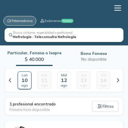
Telemedicina
Exámenes
Nuevo
Busca síntoma, especialidad o profesional
Nefrología · Teleconsulta Nefrología
Particular, Fonasa o Isapre
Bono Fonasa
$ 40.000
No disponible
Lun
Mar
Mié
Jue
Vie
10
11
12
13
14
ago
ago
ago
ago
ago
·
1 profesional encontrado
Filtros
Primera hora disponible