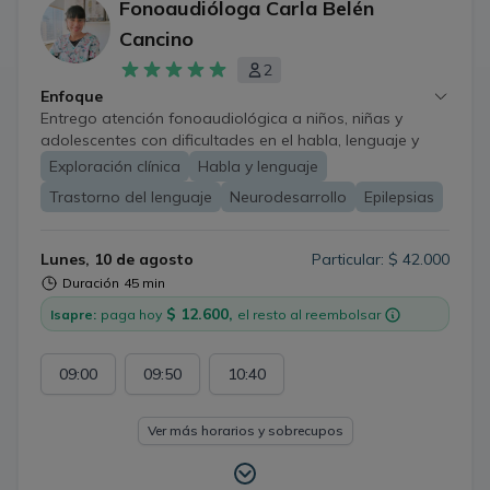
Fonoaudióloga Carla Belén
Cancino
2
Enfoque
Entrego atención fonoaudiológica a niños, niñas y
adolescentes con dificultades en el habla, lenguaje y
voz, así como otras dificultades asociadas al
Exploración clínica
Habla y lenguaje
neurodesarrollo y las epilepsias, mediante intervenciones
Trastorno del lenguaje
Neurodesarrollo
Epilepsias
individualizadas y basadas en el juego. Mi trabajo se
orienta a favorecer una comunicación efectiva y
funcional, contribuyendo a mejorar la calidad de vida de
Lunes, 10 de agosto
Particular: $ 42.000
mis pacientes y sus familias. Realizo asesorías a familias,
Duración
45 min
entregando orientación y estrategias prácticas para
$ 12.600,
apoyar el desarrollo del lenguaje en contextos
Isapre:
paga hoy
el resto al reembolsar
cotidianos. En pacientes adultos, cuento con experiencia
y formación en el área de voz hablada.
09:00
09:50
10:40
Ver más horarios y sobrecupos