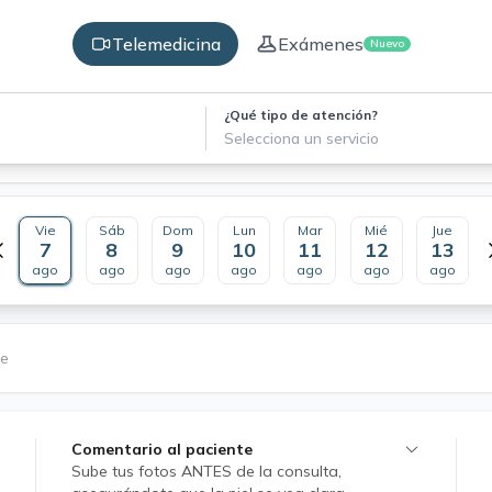
Telemedicina
Exámenes
Nuevo
¿Qué tipo de atención?
Selecciona un servicio
Vie
Sáb
Dom
Lun
Mar
Mié
Jue
7
8
9
10
11
12
13
ago
ago
ago
ago
ago
ago
ago
le
Comentario al paciente
Sube tus fotos ANTES de la consulta,