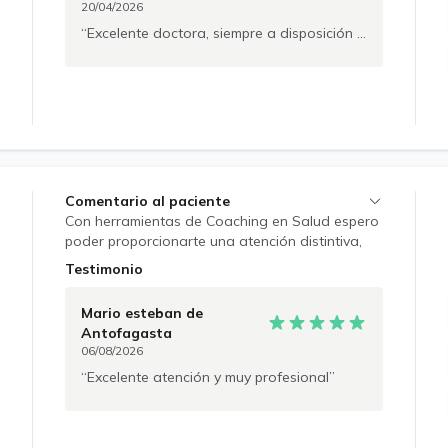
20/04/2026
para que te sientas cómodo/a y seguro/a.
Excelente doctora, siempre a disposición y su tratamiento acertado 100%
Comentario al paciente
Con herramientas de Coaching en Salud espero
poder proporcionarte una atención distintiva,
con un acompañamiento y orientación
Testimonio
permanente, que restablezcan tu salud y
bienestar.
Mario esteban
de
Antofagasta
06/08/2026
Excelente atención y muy profesional