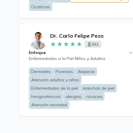
Cicatrices
Dr. Carlo Felipe Pezo
561
Enfoque
Enfermedades a la Piel Niños y Adultos
Dermatitis
Psoriasis
Alopecia
Atención adultos y niños
Enfermedades de la piel
manchas de piel
hongos/micosis
alergias
rosacea
Atención neonatal