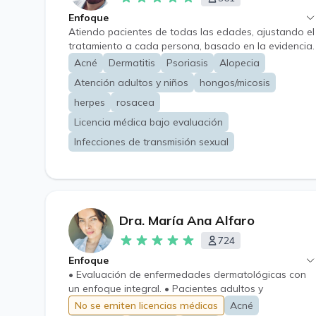
Enfoque
Atiendo pacientes de todas las edades, ajustando el
tratamiento a cada persona, basado en la evidencia.
A pesar de las limitaciones propias de la atención a
Acné
Dermatitis
Psoriasis
Alopecia
distancia, es posible evaluar, educar, tratar y hacer
Atención adultos y niños
hongos/micosis
seguimiento de enfermedades de la piel, uñas y
cabello, e infecciones de transmisión sexual. Además,
herpes
rosacea
se puede orientar sobre tratamientos
Licencia médica bajo evaluación
dermatológicos estéticos. *Algunos casos requerirán
Infecciones de transmisión sexual
evaluación presencial; aun así, en todo momento
recibirás una orientación clara, honesta y
responsable.
Dra. María Ana Alfaro
724
Enfoque
• Evaluación de enfermedades dermatológicas con
un enfoque integral. • Pacientes adultos y
pediátricos.
No se emiten licencias médicas
Acné