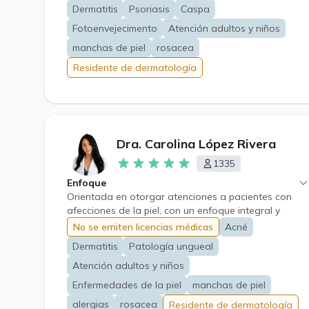
Dermatitis
Psoriasis
Caspa
Fotoenvejecimento
Atención adultos y niños
manchas de piel
rosacea
Residente de dermatología
Dra. Carolina López Rivera
1335
Enfoque
Orientada en otorgar atenciones a pacientes con
afecciones de la piel, con un enfoque integral y
personalizado. En el área de medicina laboral,
No se emiten licencias médicas
Acné
cuento además con amplia experiencia en
Dermatitis
Patología ungueal
enfermedades derivadas del trabajo, tanto
dermatológicas como de la esfera de salud mental
Atención adultos y niños
tan predominantes como el estrés laboral, ayudando
Enfermedades de la piel
manchas de piel
mediante terapias accesibles y la intervención de los
alergias
rosacea
Residente de dermatología
estilos de vida.