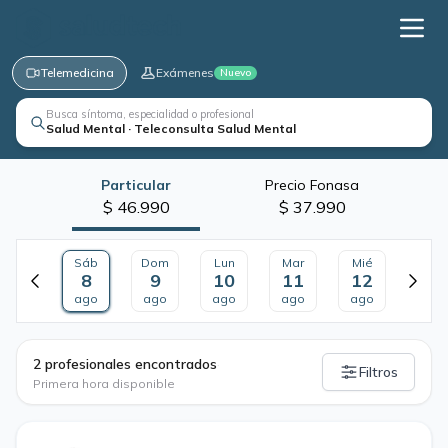
Telemedicina
Exámenes
Nuevo
Busca síntoma, especialidad o profesional
Salud Mental · Teleconsulta Salud Mental
Particular
Precio Fonasa
$ 46.990
$ 37.990
Sáb
Dom
Lun
Mar
Mié
8
9
10
11
12
ago
ago
ago
ago
ago
·
2 profesionales encontrados
Filtros
Primera hora disponible