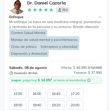
Dr. Daniel Cazorla
350
Enfoque
Mi enfoque se basa en una medicina integral, preventiva
y centrada en la persona y su entorno. Brindo atención
a pacientes de todas las edades, desde niños hasta
Control Salud Mental
adultos mayores, mediante una evaluación
Manejo de salud mental y psicofármacos
individualizada que considera su estado de salud,
antecedentes, estilo de vida, contexto familiar y
Crisis de pánico
Sobrepeso y obesidad
objetivos personales. Mi práctica se enfoca
Depresión y Ansiedad
especialmente en la medicina general, la salud mental, la
obesidad y las alteraciones del peso, priorizando el
diagnóstico oportuno, tratamientos basados en
Sábado, 08 de agosto
Oferta: $ 46.990
$ 50.000
evidencia científica y planes terapéuticos
Fonasa: $ 37.990
Duración
40 min
personalizados. Mi objetivo es acompañar a cada
$ 14.097,
Isapre:
paga hoy
el resto al reembolsar
paciente con una atención cercana, clara, promoviendo
cambios sostenibles que mejoren su salud y calidad de
vida. Salud Mental: evaluación, diagnóstico y
13:00
16:00
16:40
17:20
seguimiento de trastornos de ansiedad, depresión,
trastornos adaptativos, estrés, insomnio, síndrome de
18:00
18:40
19:20
20:00
burnout, duelo, crisis emocionales entre otras. Receta