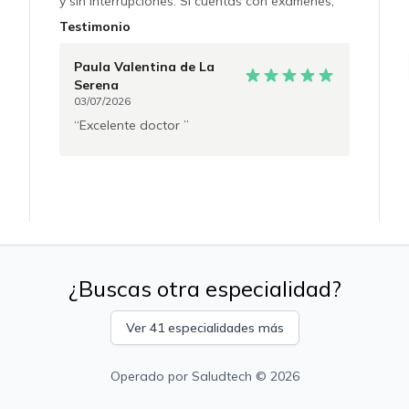
y sin interrupciones. Si cuentas con exámenes,
informes médicos o recetas, manténlos a mano.
Testimonio
Será un gusto acompañarte en el cuidado de tu
salud. ¡Nos vemos en la consulta!
Paula Valentina
de La
Serena
03/07/2026
Excelente doctor
¿Buscas otra especialidad?
Ver 41 especialidades más
Operado por
Saludtech
© 2026