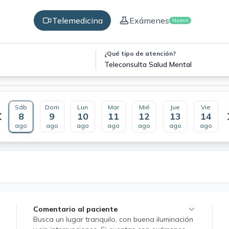
Telemedicina
Exámenes
Nuevo
¿Qué tipo de atención?
Teleconsulta Salud Mental
Sáb
Dom
Lun
Mar
Mié
Jue
Vie
8
9
10
11
12
13
14
ago
ago
ago
ago
ago
ago
ago
Comentario al paciente
Busca un lugar tranquilo, con buena iluminación