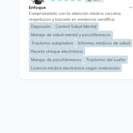
Enfoque
Comprometido con la atención médica cercana,
respetuosa y basada en evidencia científica.
Depresión
Control Salud Mental
Manejo de salud mental y psicofármacos
Trastorno adaptativo
Informes médicos de salud
Receta cheque electrónica
Manejo de psicofármacos
Trastorno del sueño
Licencia médica electrónica según evaluación