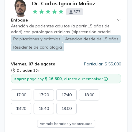
Dr. Carlos Ignacio Muñoz
373
Enfoque
Atención de pacientes adultos (a partir 15 años de
edad) con patologías crónicas (hipertensión arterial,
diabetes mellitus, insuficiencia cardíaca, daño hepático
Palpitaciones y arritmias
Atención desde de 15 años
crónico, entre otros) con énfasis en enfermedades
Residente de cardiología
cardiovasculares, tanto en diagnóstico y tratamiento.
Viernes, 07 de agosto
Particular: $ 55.000
Duración
20 min
$ 16.500,
Isapre:
paga hoy
el resto al reembolsar
17:00
17:20
17:40
18:00
18:20
18:40
19:00
Ver más horarios y sobrecupos