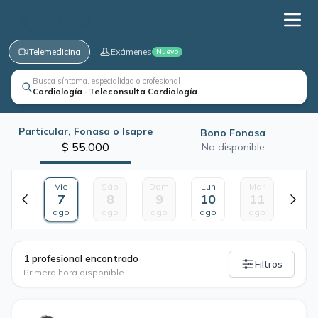
Telemedicina
Exámenes
Nuevo
Busca síntoma, especialidad o profesional
Cardiología · Teleconsulta Cardiología
Particular, Fonasa o Isapre
Bono Fonasa
$ 55.000
No disponible
Vie
Sáb
Dom
Lun
Mar
7
8
9
10
11
ago
ago
ago
ago
ago
·
1 profesional encontrado
Filtros
Primera hora disponible