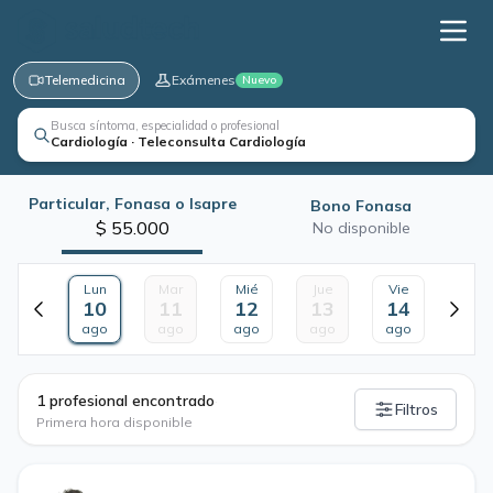
Telemedicina
Exámenes
Nuevo
Busca síntoma, especialidad o profesional
Cardiología · Teleconsulta Cardiología
Particular, Fonasa o Isapre
Bono Fonasa
$ 55.000
No disponible
Lun
Mar
Mié
Jue
Vie
10
11
12
13
14
ago
ago
ago
ago
ago
·
1 profesional encontrado
Filtros
Primera hora disponible