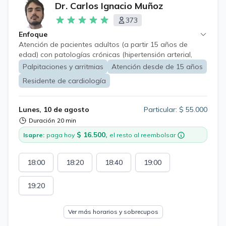
Dr. Carlos Ignacio Muñoz
373
Enfoque
Atención de pacientes adultos (a partir 15 años de
edad) con patologías crónicas (hipertensión arterial,
diabetes mellitus, insuficiencia cardíaca, daño hepático
Palpitaciones y arritmias
Atención desde de 15 años
crónico, entre otros) con énfasis en enfermedades
Residente de cardiología
cardiovasculares, tanto en diagnóstico y tratamiento.
Lunes, 10 de agosto
Particular: $ 55.000
Duración
20 min
$ 16.500,
Isapre:
paga hoy
el resto al reembolsar
18:00
18:20
18:40
19:00
19:20
Ver más horarios y sobrecupos