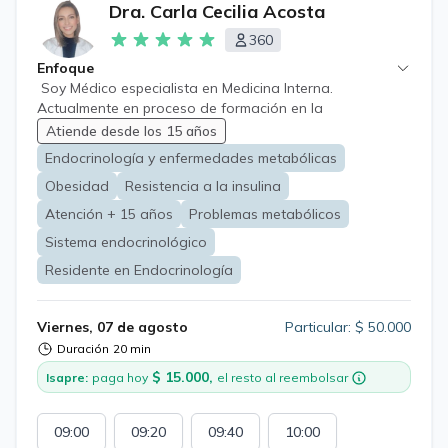
Dra. Carla Cecilia Acosta
360
Enfoque
Soy Médico especialista en Medicina Interna.
Actualmente en proceso de formación en la
subespecialización en Endocrinología. Realizo atención
Atiende desde los 15 años
médica online especializada en las enfermedades
Endocrinología y enfermedades metabólicas
crónicas del adulto con énfasis en aquellas causadas
Obesidad
Resistencia a la insulina
por la diabetes mellitus, obesidad y nutrición. Abarcando
desde la detección inicial como su seguimiento,
Atención + 15 años
Problemas metabólicos
indicando tratamientos actualizados de calidad
Sistema endocrinológico
avalados por las principales sociedades médicas a nivel
mundial. Caracterizándome por entregar una atención
Residente en Endocrinología
cercana, un trato cordial siempre en búsqueda de
ofrecer un servicio integral.
Viernes, 07 de agosto
Particular: $ 50.000
Duración
20 min
$ 15.000,
Isapre:
paga hoy
el resto al reembolsar
09:00
09:20
09:40
10:00