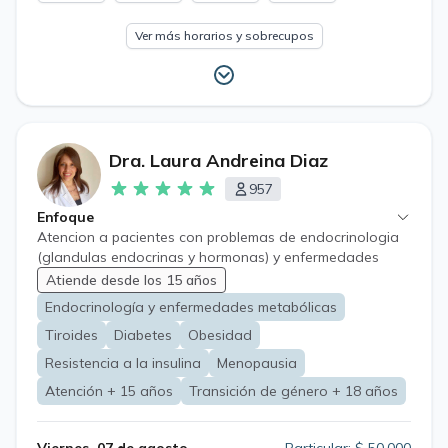
Ver más horarios y sobrecupos
Dra. Laura Andreina Diaz
957
Enfoque
Atencion a pacientes con problemas de endocrinologia
(glandulas endocrinas y hormonas) y enfermedades
metabólicas (diabetes, prediabetes, resistencia a
Atiende desde los 15 años
insulina, obesidad, etc) a partir de los 15 años de edad.
Endocrinología y enfermedades metabólicas
Cuento con mas de 10 años de experiencia en la
Tiroides
Diabetes
Obesidad
especialidad. Considero primordial que el paciente
obtenga suficiente informacion sobre su condicion y
Resistencia a la insulina
Menopausia
opciones de tratamiento, que permita la toma adecuada
Atención + 15 años
Transición de género + 18 años
de desiciones en conjunto.