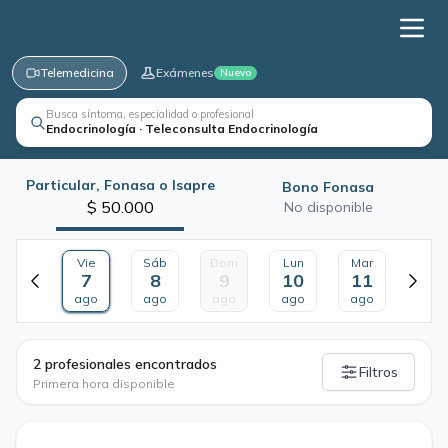
Telemedicina
Exámenes
Nuevo
Busca síntoma, especialidad o profesional
Endocrinología · Teleconsulta Endocrinología
Particular, Fonasa o Isapre
Bono Fonasa
$ 50.000
No disponible
Vie
Sáb
Dom
Lun
Mar
7
8
9
10
11
ago
ago
ago
ago
ago
·
2 profesionales encontrados
Filtros
Primera hora disponible