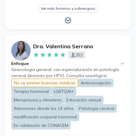
Ver más horarios y sobrecupos
Dra. Valentina Serrano
252
Enfoque
Ginecología general, con especialización en patología
cervical (lesiones por HPV). Consulta sexológica.
Consejería en anticoncepción y prevención de embarazo
No se emiten licencias médicas
Anticoncepción
no deseado. Consejería sobre procesos de modificación
Terapia hormonal
LGBTQAI+
corporal hormonal para pacientes trans.
Acompañamiento en etapa de pre y post menopausia.
Menopausia y climaterio
Educación sexual
Atenciones desde los 14 años
Patologia cervical
modificación corporal hormonal
En validación de CONACEM