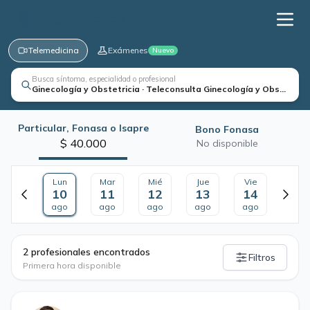
Telemedicina
Exámenes
Nuevo
Busca síntoma, especialidad o profesional
Ginecología y Obstetricia · Teleconsulta Ginecología y Obstetrici
Particular, Fonasa o Isapre
Bono Fonasa
$ 40.000
No disponible
Lun
Mar
Mié
Jue
Vie
10
11
12
13
14
ago
ago
ago
ago
ago
·
2 profesionales encontrados
Filtros
Primera hora disponible