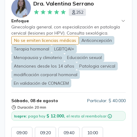
Dra. Valentina Serrano
252
Enfoque
Ginecología general, con especialización en patología
cervical (lesiones por HPV). Consulta sexológica.
Consejería en anticoncepción y prevención de embarazo
No se emiten licencias médicas
Anticoncepción
no deseado. Consejería sobre procesos de modificación
Terapia hormonal
LGBTQAI+
corporal hormonal para pacientes trans.
Acompañamiento en etapa de pre y post menopausia.
Menopausia y climaterio
Educación sexual
Atenciones desde los 14 años
Patologia cervical
modificación corporal hormonal
En validación de CONACEM
Sábado, 08 de agosto
Particular: $ 40.000
Duración
20 min
$ 12.000,
Isapre:
paga hoy
el resto al reembolsar
09:00
09:20
09:40
10:00