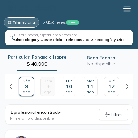
Telemedicina
Exámenes
Nuevo
Busca síntoma, especialidad o profesional
Ginecología y Obstetricia · Teleconsulta Ginecología y Obstetrici
Particular, Fonasa o Isapre
Bono Fonasa
$ 40.000
No disponible
Sáb
Dom
Lun
Mar
Mié
8
9
10
11
12
ago
ago
ago
ago
ago
·
1 profesional encontrado
Filtros
Primera hora disponible