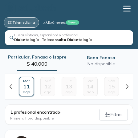
Telemedicina
Exámenes
Nuevo
Busca síntoma, especialidad o profesional
Diabetología · Teleconsulta Diabetología
Particular, Fonasa o Isapre
Bono Fonasa
$ 40.000
No disponible
Mar
Mié
Jue
Vie
Sáb
11
12
13
14
15
ago
ago
ago
ago
ago
·
1 profesional encontrado
Filtros
Primera hora disponible