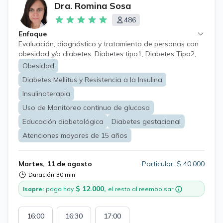
Dra. Romina Sosa
486
Enfoque
Evaluación, diagnóstico y tratamiento de personas con
obesidad y/o diabetes. Diabetes tipo1, Diabetes Tipo2,
Obesidad, Insulinoresistencia, Prediabetes, Hígado
Obesidad
graso, Síndrome metabólico, Hipertensión arterial,
Diabetes Mellitus y Resistencia a la Insulina
Aumento del colesterol y triglicéridos, Uso de Monitoreo
Continuo de glucosa, Diabetes en situaciones
Insulinoterapia
especiales, uso de corticoides, pancreatectomizados,
Uso de Monitoreo continuo de glucosa
etc. Diabetes en embarazadas. Educación
Educación diabetológica
Diabetes gestacional
diabetológica. Enfermedades agudas y crónicas.
Chequeo médico preventivo.
Atenciones mayores de 15 años
Martes, 11 de agosto
Particular: $ 40.000
Duración
30 min
$ 12.000,
Isapre:
paga hoy
el resto al reembolsar
16:00
16:30
17:00