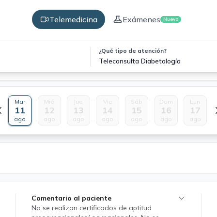
Telemedicina
Exámenes
Nuevo
¿Qué tipo de atención?
Teleconsulta Diabetología
Mar
Mié
Jue
Vie
Sáb
Dom
Lun
11
12
13
14
15
16
17
ago
ago
ago
ago
ago
ago
ago
Comentario al paciente
No se realizan certificados de aptitud