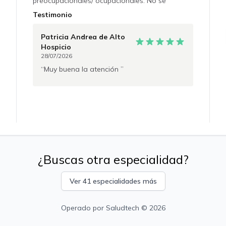
preocupacionales/ ocupacionales. No se
realizan certificados de discapacidad. No se
Testimonio
otorgan licencias medicas.
Patricia Andrea
de Alto
Hospicio
28/07/2026
Muy buena la atención
¿Buscas otra especialidad?
Ver 41 especialidades más
Operado por
Saludtech
© 2026