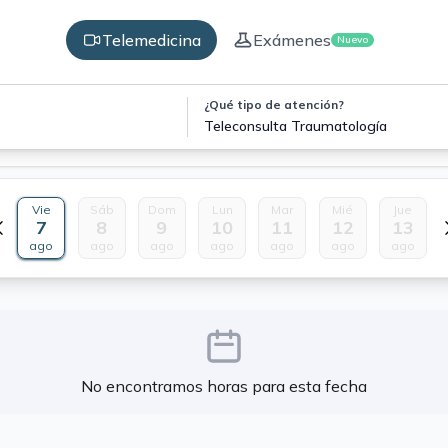
Telemedicina
Exámenes
Nuevo
¿Qué tipo de atención?
Teleconsulta Traumatología
Vie
Sáb
Dom
Lun
Mar
Mié
Jue
7
8
9
10
11
12
13
ago
ago
ago
ago
ago
ago
ago
No encontramos horas para esta fecha