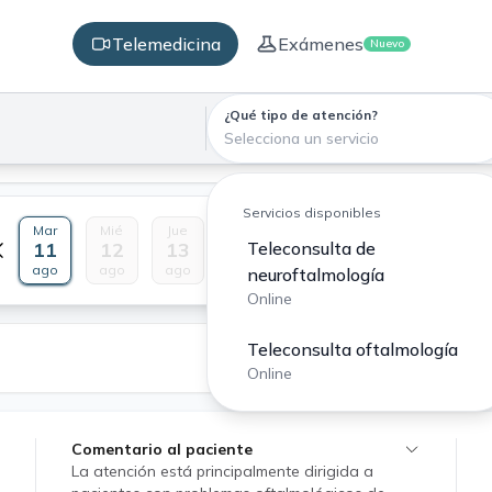
Telemedicina
Exámenes
Nuevo
¿Qué tipo de atención?
Selecciona un servicio
Servicios disponibles
Mar
Mié
Jue
Vie
Sáb
Dom
Lun
11
12
13
14
Teleconsulta de
15
16
17
ago
ago
ago
ago
ago
ago
ago
neuroftalmología
Online
Teleconsulta oftalmología
Online
Comentario al paciente
La atención está principalmente dirigida a