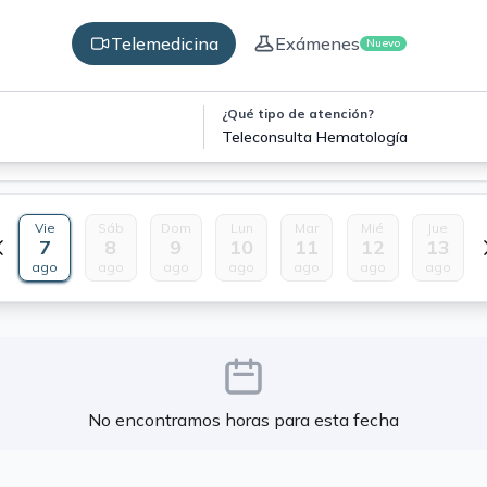
Telemedicina
Exámenes
Nuevo
¿Qué tipo de atención?
Teleconsulta Hematología
Vie
Sáb
Dom
Lun
Mar
Mié
Jue
7
8
9
10
11
12
13
ago
ago
ago
ago
ago
ago
ago
No encontramos horas para esta fecha