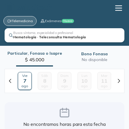
Telemedicina
Exámenes
Nuevo
Busca síntoma, especialidad o profesional
Hematología · Teleconsulta Hematología
Particular, Fonasa o Isapre
Bono Fonasa
$ 45.000
No disponible
Vie
Sáb
Dom
Lun
Mar
7
8
9
10
11
ago
ago
ago
ago
ago
No encontramos horas para esta fecha