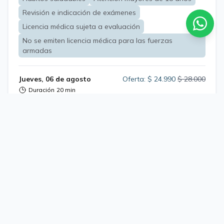
tratamiento"
Revisión e indicación de exámenes
Licencia médica sujeta a evaluación
No se emiten licencia médica para las fuerzas
armadas
Jueves, 06 de agosto
Oferta: $ 24.990
$ 28.000
Duración
20 min
$ 7.497,
Isapre:
paga hoy
el resto al reembolsar
19:50
20:10
21:30
21:50
22:10
Ver más horarios y sobrecupos