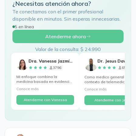
¿Necesitas atención ahora?
Te conectamos con el primer profesional
disponible en minutos. Sin esperas innecesarias.
5 en línea
Atenderme ahora
Valor de la consulta: $ 24.990
Dra. Vanessa Jazmín Yury
3796
658
Mi enfoque combina la
Como medico general en el
medicina basada en evidencia
contexto de telemedicina, mi
con una visión centrada en...
enfoque de tratamiento...
Conoce más
Conoce más
Atenderme con Vanessa
Atenderme con Jesus