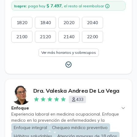
$ 7.497,
Isapre:
paga hoy
el resto al reembolsar
18:20
18:40
20:20
20:40
21:00
21:20
21:40
22:00
Ver más horarios y sobrecupos
Dra. Valeska Andrea De La Vega
433
Enfoque
Experiencia laboral en medicina ocupacional. Enfoque
medico en la prevención de enfermedades y la
promoción de la salud. "Mi prioridad es escuchar y
Enfoque integral
Chequeo médico preventivo
acompañar a mis pacientes en casa paso de su
Hábitos saludables
Atención mayores de 18 años