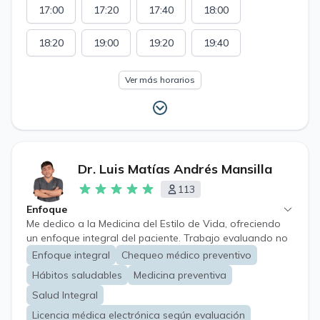
17:00
17:20
17:40
18:00
18:20
19:00
19:20
19:40
Ver más horarios
Dr. Luis Matías Andrés Mansilla
113
Enfoque
Me dedico a la Medicina del Estilo de Vida, ofreciendo
un enfoque integral del paciente. Trabajo evaluando no
solo la enfermedad, sino su contexto familiar, hábitos de
Enfoque integral
Chequeo médico preventivo
sueño, actividad física y alimentación, y cómo estos
Hábitos saludables
Medicina preventiva
factores influyen en su salud. Con esa información
diseño planes personalizados de prevención y manejo
Salud Integral
de enfermedades crónicas, combinando intervenciones
Licencia médica electrónica según evaluación