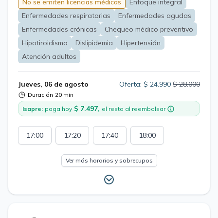
enfermedades crónicas, trabajaremos con un plan
No se emiten licencias médicas
Enfoque integral
médico integral, personalizado y basado en evidencia.
Enfermedades respiratorias
Enfermedades agudas
Enfermedades crónicas
Chequeo médico preventivo
Hipotiroidismo
Dislipidemia
Hipertensión
Atención adultos
Jueves, 06 de agosto
Oferta: $ 24.990
$ 28.000
Duración
20 min
$ 7.497,
Isapre:
paga hoy
el resto al reembolsar
17:00
17:20
17:40
18:00
Ver más horarios y sobrecupos