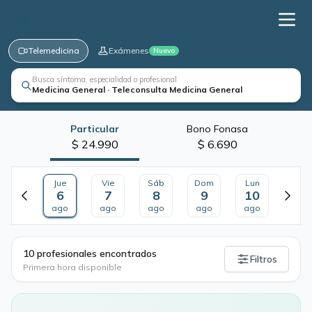
Telemedicina
Exámenes
Nuevo
Busca síntoma, especialidad o profesional
Medicina General · Teleconsulta Medicina General
Particular
Bono Fonasa
$ 24.990
$ 6.690
Jue
Vie
Sáb
Dom
Lun
6
7
8
9
10
ago
ago
ago
ago
ago
·
10 profesionales encontrados
Filtros
Primera hora disponible