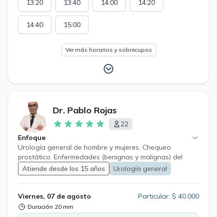
13:20
13:40
14:00
14:20
14:40
15:00
Ver más horarios y sobrecupos
Dr. Pablo Rojas
22
Enfoque
Urología general de hombre y mujeres. Chequeo
prostático. Enfermedades (benignas y malignas) del
riñón, vejiga y genitales. Infecciones y enfermedades
Atiende desde los 15 años
Urología general
transmisión sexual. Cirugía robótica urológica
Viernes, 07 de agosto
Particular: $ 40.000
Duración
20 min