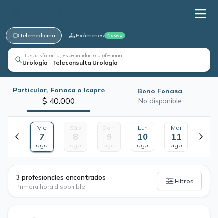
Telemedicina
Exámenes
Nuevo
Busca síntoma, especialidad o profesional
Urología · Teleconsulta Urología
Particular, Fonasa o Isapre
Bono Fonasa
$ 40.000
No disponible
Vie
Sáb
Dom
Lun
Mar
7
8
9
10
11
ago
ago
ago
ago
ago
·
3 profesionales encontrados
Filtros
Primera hora disponible