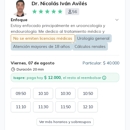
Dr. Nicolás Iván Avilés
56
Enfoque
Estoy enfocado principalmente en urooncología y
endourología. Me dedico al tratamiento médico y
quirúrgico de patologías urológicas en hombres y
No se emiten licencias médicas
Urología general
mujeres, con especial énfasis en la hiperplasia prostática
Atención mayores de 18 años
Cálculos renales
benigna, los cálculos urinarios y los distintos tipos de
cáncer urológico. Realizo cirugía endoscópica, incluida
la enucleación prostática con láser (HoLEP); tratamiento
Viernes, 07 de agosto
Particular: $ 40.000
quirúrgico de litiasis urinaria por diversas vías,
Duración
20 min
incluyendo la nefrolitotomía percutánea; cirugía
$ 12.000,
laparoscópica avanzada; cirugía robótica, y cirugía
Isapre:
paga hoy
el resto al reembolsar
abierta tanto genital como abdominal.
09:50
10:10
10:30
10:50
11:10
11:30
11:50
12:10
Ver más horarios y sobrecupos