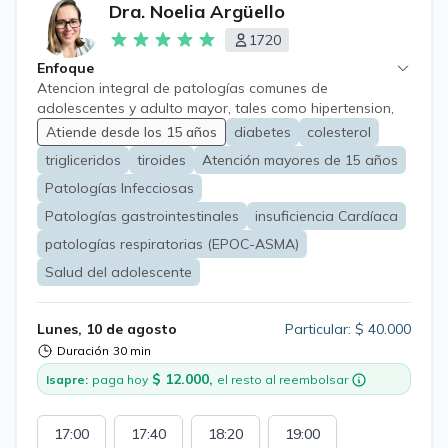
Dra. Noelia Argüello
1720
Enfoque
Atencion integral de patologías comunes de
adolescentes y adulto mayor, tales como hipertension,
diabetes, obesidad, alergias, problemas digestivos,
Atiende desde los 15 años
diabetes
colesterol
respiratorios y neurologicos a fin de a lograr oportuno
trigliceridos
tiroides
Atención mayores de 15 años
diagnostico, tratamiento y derivacion si corresponde.
Patologías Infecciosas
Patologías gastrointestinales
insuficiencia Cardíaca
patologías respiratorias (EPOC-ASMA)
Salud del adolescente
Lunes, 10 de agosto
Particular: $ 40.000
Duración
30 min
$ 12.000,
Isapre:
paga hoy
el resto al reembolsar
17:00
17:40
18:20
19:00