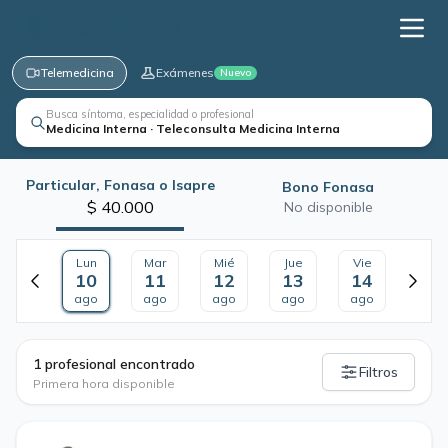
Telemedicina
Exámenes
Nuevo
Busca síntoma, especialidad o profesional
Medicina Interna · Teleconsulta Medicina Interna
Particular, Fonasa o Isapre
Bono Fonasa
$ 40.000
No disponible
Lun
Mar
Mié
Jue
Vie
10
11
12
13
14
ago
ago
ago
ago
ago
·
1 profesional encontrado
Filtros
Primera hora disponible