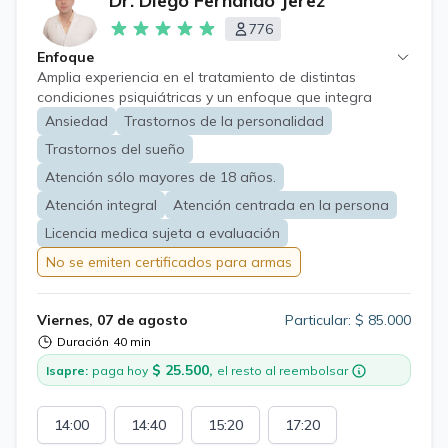
Dr. Diego Fernando Jerez
776
Enfoque
Amplia experiencia en el tratamiento de distintas
condiciones psiquiátricas y un enfoque que integra
conocimientos basados en evidencia científica, principios
Ansiedad
Trastornos de la personalidad
éticos y un trato cordial y amable expresado en el
Trastornos del sueño
vínculo terapéutico. El objetivo de la consulta será lograr
una adecuada recuperación y mantención de su salud
Atención sólo mayores de 18 años.
mental.
Atención integral
Atención centrada en la persona
Licencia medica sujeta a evaluación
No se emiten certificados para armas
Viernes, 07 de agosto
Particular: $ 85.000
Duración
40 min
$ 25.500,
Isapre:
paga hoy
el resto al reembolsar
14:00
14:40
15:20
17:20