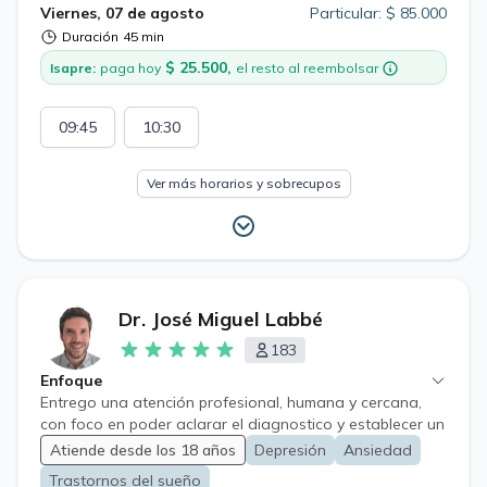
Viernes, 07 de agosto
Particular: $ 85.000
Duración
45 min
$ 25.500,
Isapre:
paga hoy
el resto al reembolsar
09:45
10:30
Ver más horarios y sobrecupos
Dr. José Miguel Labbé
183
Enfoque
Entrego una atención profesional, humana y cercana,
con foco en poder aclarar el diagnostico y establecer un
tratamiento que entregue alivio y ayuda al paciente.
Atiende desde los 18 años
Depresión
Ansiedad
Trastornos del sueño