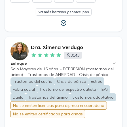
Ver más horarios y sobrecupos
Dra. Ximena Verdugo
3143
Enfoque
Solo Mayores de 16 años. - DEPRESIÓN (trastornos del
ánimo). - Trastornos de ANSIEDAD - Crisis de pánico. -
Duelos. (no realizo evaluación para porte de armas).
Trastornos del sueño
Crisis de pánico
Estrés
Fobia social
Trastorno del espectro autista (TEA)
Duelo
Trastornos del ánimo
trastornos adaptativo
No se emiten licencias para dipreca ni capredena
No se emiten certificados para armas