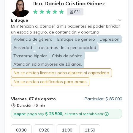
Dra. Daniela Cristina Gómez
631
Enfoque
Mi intención al atender a mis pacientes es poder brindar
un espacio seguro, de contención y oportuno
tratamiento en áreas como Trastorno de Ansiedad,
Violencia de género
Enfoque de género
Depresión
Depresión, Trastorno Bipolar, Estrés laboral, Crisis de
Ansiedad
Trastornos de la personalidad
Pánico, Depresión en el embarazo y postparto,
Trastornos adaptativos, Trastornos de Personalidad,
Trastorno bipolar
Crisis de pánico
Trastorno de Estrés post traumático,Trastornos por
Atención sólo mayores de 18 años.
Dolor, Trauma Complejo, Trauma Relacional temprano,
No se emiten licencias para dipreca ni capredena
Vícitmas de violencia de género con enfoque de género.
No se emiten certificados para armas
Viernes, 07 de agosto
Particular: $ 85.000
Duración
45 min
$ 25.500,
Isapre:
paga hoy
el resto al reembolsar
08:30
09:20
11:00
11:50