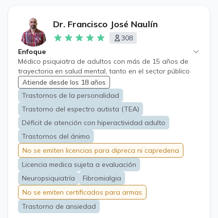
Dr. Francisco José Naulín
308
Enfoque
Médico psiquiatra de adultos con más de 15 años de
trayectoria en salud mental, tanto en el sector público
como privado. A lo largo de mi carrera me he dedicado
Atiende desde los 18 años
especialmente al manejo clínico de trastornos del ánimo,
Trastornos de la personalidad
trastornos de la personalidad y neuropsiquiatría. Mi
Trastorno del espectro autista (TEA)
enfoque combina el conocimiento de esta area de la
medicina con un trato cercano y humano. Gracias a mi
Déficit de atención con hiperactividad adulto
formación en psiquiatría comunitaria, entiendo que la
Trastornos del ánimo
salud mental no es un problema aislado, sino que está
profundamente conectada con el entorno personal,
No se emiten licencias para dipreca ni capredena
familiar y laboral de cada persona. Mi objetivo es
Licencia medica sujeta a evaluación
comprender todas tus aristas para diseñar un
tratamiento integral, empático y adaptado a tu propia
Neuropsiquiatría
Fibromialgia
realidad.
No se emiten certificados para armas
Trastorno de ansiedad