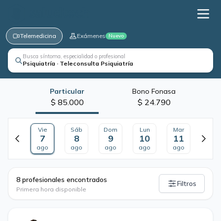
Telemedicina
Exámenes
Nuevo
Busca síntoma, especialidad o profesional
Psiquiatría · Teleconsulta Psiquiatría
Particular
Bono Fonasa
$ 85.000
$ 24.790
Vie
Sáb
Dom
Lun
Mar
7
8
9
10
11
ago
ago
ago
ago
ago
·
8 profesionales encontrados
Filtros
Primera hora disponible