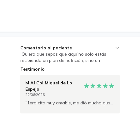
Comentario al paciente
Quiero que sepas que aquí no solo estás
recibiendo un plan de nutrición, sino un
acompañamiento personalizado en cada paso
Testimonio
de tu proceso. Mi objetivo es apoyarte con
respeto y empatía, entendiendo tus
M AI Col Miguel
de Lo
necesidades y buscando soluciones que se
Espejo
adapten a ti y a tu vida diaria. Juntos podemos
22/06/2026
lograr los objetivos que te has propuesto, sin
1era cita muy amable, me dió mucho gusto
prisas ni presiones, solo con el compromiso de
avanzar de manera saludable y balanceada.
Estoy aquí para ti, para que te sientas bien y
alcances lo que te propones con confianza y
bienestar. ¡Hablemos y sigamos este camino
juntos!