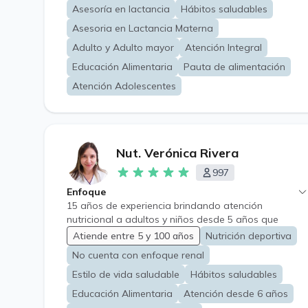
Vegano/Vegetariano • Embarazada Enfoque en el
Asesoría en lactancia
Hábitos saludables
cambio de hábitos de alimentación, personalizado,
de acuerdo a cada tipo de paciente y patologias
Asesoria en Lactancia Materna
asociadas, gustos y tiempo.
Adulto y Adulto mayor
Atención Integral
Educación Alimentaria
Pauta de alimentación
Atención Adolescentes
Nut. Verónica Rivera
997
Enfoque
15 años de experiencia brindando atención
nutricional a adultos y niños desde 5 años que
desean mejorar su salud y bienestar a través de una
Atiende entre 5 y 100 años
Nutrición deportiva
alimentación equilibrada y sostenible. Trabajo con
No cuenta con enfoque renal
personas que presentan o buscan prevenir distintas
condiciones, tales como: • Sobrepeso y obesidad •
Estilo de vida saludable
Hábitos saludables
Vegetarianos y veganos • Diabetes e
Educación Alimentaria
Atención desde 6 años
insulinoresistencia • Hipertensión arterial • Colesterol