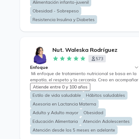
Alimentación infanto-juvenil
y triglicéridos elevados • Embarazo y lactancia •
Personas físicamente activas que desean optimizar
Obesidad - Sobrepeso
su rendimiento y composición corporal • Pase para
Resistencia Insulina y Diabetes
cirugía bariátrica • SIBO • Certificado nutricional
Cada plan es personalizado, considerando tus
objetivos, hábitos y estilo de vida, con el propósito
de acompañarte en el logro de un cambio real y
duradero. Importante: No realizo atención a
Nut. Waleska Rodríguez
pacientes con enfermedad renal.
573
Enfoque
Mi enfoque de tratamiento nutricional se basa en la
empatía, el respeto y la cercanía. Creo en acompañar
a cada persona en su proceso de alcanzar sus
Atiende entre 0 y 100 años
objetivos de salud y bienestar, ofreciendo apoyo
Estilo de vida saludable
Hábitos saludables
constante y personalizado. Juntos, trabajamos de
Asesoria en Lactancia Materna
manera realista y sin juicios, para encontrar
soluciones que se adapten a tus necesidades y estilo
Adulto y Adulto mayor
Obesidad
de vida, siempre buscando un equilibrio que te haga
Educación Alimentaria
Atención Adolescentes
sentir bien y te ayude a lograr lo que te propones.
Atención desde los 5 meses en adelante