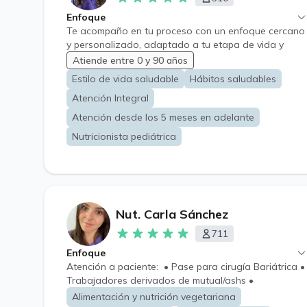
Enfoque
Te acompaño en tu proceso con un enfoque cercano
y personalizado, adaptado a tu etapa de vida y
necesidades. Trabajamos no solo en lo que comes si
Atiende entre 0 y 90 años
no también en tu relación con la alimentación,
Estilo de vida saludable
Hábitos saludables
buscando cambios reales, sostenibles y sin
Atención Integral
restricciones extremas. Mi objetivo es ayudarte a
mejorar tu salud, bienestar y calidad de vida a través
Atención desde los 5 meses en adelante
de hábitos que puedes mantener en el tiempo.
Nutricionista pediátrica
Nut. Carla Sánchez
711
Enfoque
Atención a paciente: • Pase para cirugía Bariátrica •
Trabajadores derivados de mutual/ashs •
Adolescente • Adulto • Adulto mayor •
Alimentación y nutrición vegetariana