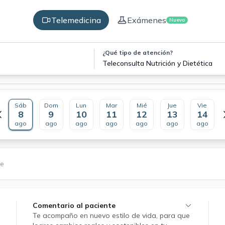
Telemedicina
Exámenes
Nuevo
¿Qué tipo de atención?
Teleconsulta Nutrición y Dietética
Sáb
Dom
Lun
Mar
Mié
Jue
Vie
8
9
10
11
12
13
14
ago
ago
ago
ago
ago
ago
ago
le
Comentario al paciente
Te acompaño en nuevo estilo de vida, para que