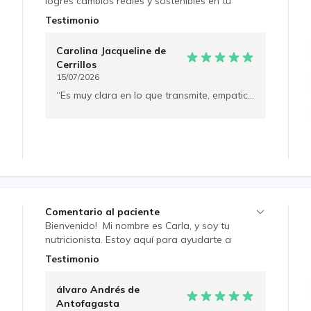
logres cambios reales y sostenibles en tu
alimentación.
Testimonio
Carolina Jacqueline
de
Cerrillos
15/07/2026
Es muy clara en lo que transmite, empatica.
Comentario al paciente
Bienvenido! Mi nombre es Carla, y soy tu
nutricionista. Estoy aquí para ayudarte a
alcanzar tus objetivos de salud a través de una
Testimonio
alimentación equilibrada y adecuada a tus
necesidades individuales. Objetivos: •
álvaro Andrés
de
Conocernos mejor: Quiero entender tus hábitos
Antofagasta
alimenticios actuales, tus metas de salud y