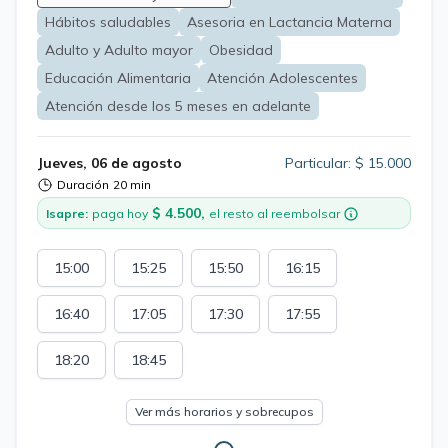
de salud y bienestar, ofreciendo apoyo constante y
Hábitos saludables
Asesoria en Lactancia Materna
personalizado. Juntos, trabajamos de manera realista y
sin juicios, para encontrar soluciones que se adapten a
Adulto y Adulto mayor
Obesidad
tus necesidades y estilo de vida, siempre buscando un
Educación Alimentaria
Atención Adolescentes
equilibrio que te haga sentir bien y te ayude a lograr lo
Atención desde los 5 meses en adelante
que te propones.
Jueves, 06 de agosto
Particular: $ 15.000
Duración
20 min
$ 4.500,
Isapre:
paga hoy
el resto al reembolsar
15:00
15:25
15:50
16:15
16:40
17:05
17:30
17:55
18:20
18:45
Ver más horarios y sobrecupos