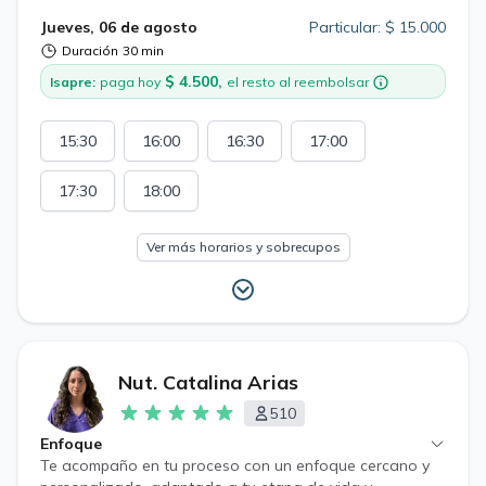
composición corporal (pérdida de % grasa o aumento
Jueves, 06 de agosto
Particular: $ 15.000
de masa muscular)
Duración
30 min
$ 4.500,
Isapre:
paga hoy
el resto al reembolsar
15:30
16:00
16:30
17:00
17:30
18:00
Ver más horarios y sobrecupos
Nut. Catalina Arias
510
Enfoque
Te acompaño en tu proceso con un enfoque cercano y