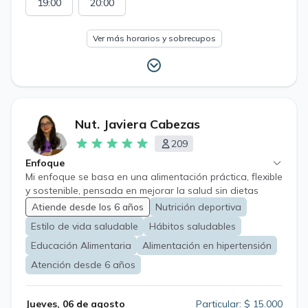
19:00
20:00
Ver más horarios y sobrecupos
Nut. Javiera Cabezas
209
Enfoque
Mi enfoque se basa en una alimentación práctica, flexible
y sostenible, pensada en mejorar la salud sin dietas
restrictivas ni prohibiciones. Trabajo con planes
Atiende desde los 6 años
Nutrición deportiva
personalizados que integran: 🍎 Alimentación saludable
Estilo de vida saludable
Hábitos saludables
adaptada a tu estilo de vida. 🏃‍♀️ Nutrición deportiva
recreativa para mejorar energía y rendimiento. 💙
Educación Alimentaria
Alimentación en hipertensión
Prevención y manejo de enfermedades crónicas como
Atención desde 6 años
hipertensión, diabetes no insulino requiriente y
dislipidemias. ⚠️ Importante: No realizo atención
nutricional para pacientes bariátricos, TCA, diabetes
Jueves, 06 de agosto
Particular: $ 15.000