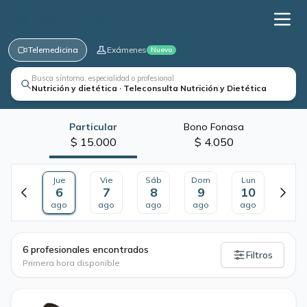
Telemedicina
Exámenes
Nuevo
Busca síntoma, especialidad o profesional
Nutrición y dietética · Teleconsulta Nutrición y Dietética
Particular
Bono Fonasa
$ 15.000
$ 4.050
Jue
Vie
Sáb
Dom
Lun
6
7
8
9
10
ago
ago
ago
ago
ago
·
6 profesionales encontrados
Filtros
Primera hora disponible