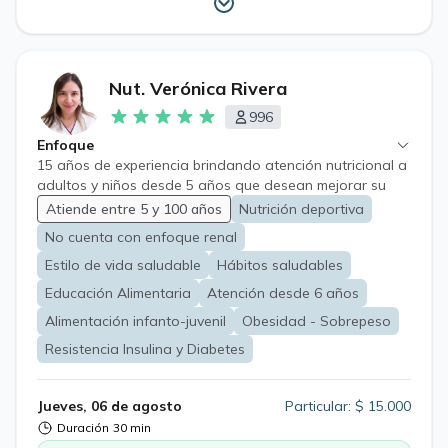
Nut. Verónica Rivera
996
Enfoque
15 años de experiencia brindando atención nutricional a
adultos y niños desde 5 años que desean mejorar su
salud y bienestar a través de una alimentación
Atiende entre 5 y 100 años
Nutrición deportiva
equilibrada y sostenible. Trabajo con personas que
No cuenta con enfoque renal
presentan o buscan prevenir distintas condiciones, tales
como: • Sobrepeso y obesidad • Vegetarianos y
Estilo de vida saludable
Hábitos saludables
veganos • Diabetes e insulinoresistencia • Hipertensión
Educación Alimentaria
Atención desde 6 años
arterial • Colesterol y triglicéridos elevados • Embarazo
Alimentación infanto-juvenil
Obesidad - Sobrepeso
y lactancia • Personas físicamente activas que desean
optimizar su rendimiento y composición corporal • Pase
Resistencia Insulina y Diabetes
para cirugía bariátrica • SIBO • Certificado nutricional
Cada plan es personalizado, considerando tus objetivos,
hábitos y estilo de vida, con el propósito de
Jueves, 06 de agosto
Particular: $ 15.000
acompañarte en el logro de un cambio real y duradero.
Duración
30 min
Importante: No realizo atención a pacientes con