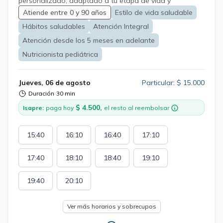
personalizado, adaptado a tu etapa de vida y
necesidades. Trabajamos no solo en lo que comes si no
Atiende entre 0 y 90 años
Estilo de vida saludable
también en tu relación con la alimentación, buscando
Hábitos saludables
Atención Integral
cambios reales, sostenibles y sin restricciones extremas.
Mi objetivo es ayudarte a mejorar tu salud, bienestar y
Atención desde los 5 meses en adelante
calidad de vida a través de hábitos que puedes
Nutricionista pediátrica
mantener en el tiempo.
Jueves, 06 de agosto
Particular: $ 15.000
Duración
30 min
$ 4.500,
Isapre:
paga hoy
el resto al reembolsar
15:40
16:10
16:40
17:10
17:40
18:10
18:40
19:10
19:40
20:10
Ver más horarios y sobrecupos