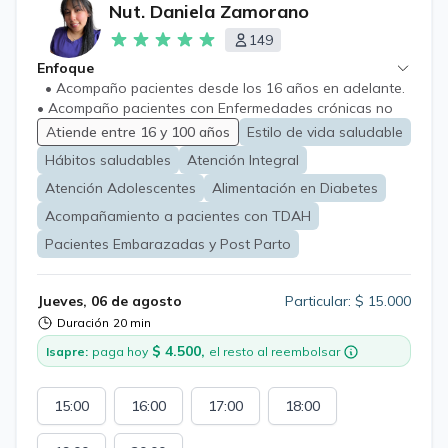
Nut. Daniela Zamorano
149
Enfoque
• Acompaño pacientes desde los 16 años en adelante.
• Acompaño pacientes con Enfermedades crónicas no
transmisible (Diabetes 2, Hipertensión, Dislipidemia, etc.) •
Atiende entre 16 y 100 años
Estilo de vida saludable
Acompaño a pacientes con tratamiento farmacológico a
Hábitos saludables
Atención Integral
la baja de peso (previa receta otorgada por médico) •
Acompaño a pacientes con TDAH • Acompaño a
Atención Adolescentes
Alimentación en Diabetes
pacientes Embarazadas y Post Parto • Acompaño a
Acompañamiento a pacientes con TDAH
pacientes que quieran sanar su relación con la comida y
Pacientes Embarazadas y Post Parto
TCA • Acompaño a pacientes post cirugía estética •
Entrego certificado de tratamiento nutricional según
avances reales, previo a dos consultas y más requisitos
Jueves, 06 de agosto
Particular: $ 15.000
especificados en consulta. No atiendo: (DEBE BUSCAR
Duración
20 min
ESPECIALISTA EN SU CASO, que acredite estudios de su
caso) • Enfermedad Renal • Cáncer • Dieta Vegana-
$ 4.500,
Isapre:
paga hoy
el resto al reembolsar
Keto • Deportistas alto rendimiento • Menores de 16
años • Pacientes en preparación y antes de 1 año de
15:00
16:00
17:00
18:00
cirugía Bariátrica