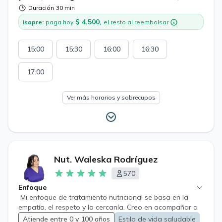
insulino requiriente, renales ni oncológicos.
Duración
30 min
$ 4.500,
Isapre:
paga hoy
el resto al reembolsar
15:00
15:30
16:00
16:30
17:00
Ver más horarios y sobrecupos
Nut. Waleska Rodríguez
570
Enfoque
Mi enfoque de tratamiento nutricional se basa en la
empatía, el respeto y la cercanía. Creo en acompañar a
cada persona en su proceso de alcanzar sus objetivos
Atiende entre 0 y 100 años
Estilo de vida saludable