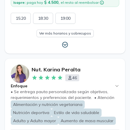
$ 4.500,
Isapre:
paga hoy
el resto al reembolsar
enfermedad renal.
15:20
18:30
19:00
Ver más horarios y sobrecupos
Nut. Karina Peralta
46
Enfoque
• Se entrega pauta personalizada según objetivos,
requerimientos y preferencias del paciente. • Atención
nutricional de adolescentes, adultos y adultos mayores.
Alimentación y nutrición vegetariana
• Educación alimentaria. • Estrategias nutricionales
Nutrición deportiva
Estilo de vida saludable
para enfermedades crónicas (dislipidemias, diabetes
mellitus, hipertensión arterial), resistencia a la insulina,
Adulto y Adulto mayor
Aumento de masa muscular
colesterol elevado, control de peso o cambios en la