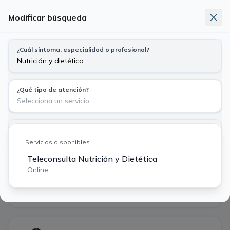
Modificar búsqueda
Telemedicina
Exámenes
Nuevo
¿Cuál síntoma, especialidad o profesional?
Busca síntoma, especialidad o profesional
Nutrición y dietética · Teleconsulta Nutrición y Dietética
¿Qué tipo de atención?
Particular
Bono Fonasa
Selecciona un servicio
$ 15.000
$ 4.050
¿Tu previsión?
Dom
Lun
Mar
Mié
Jue
Particular o Isapre $ 15.000
Servicios disponibles
9
10
11
12
13
ago
ago
ago
ago
ago
Teleconsulta Nutrición y Dietética
Buscar
Online
·
2 profesionales encontrados
Filtros
Primera hora disponible