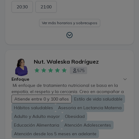
20:30
21:00
Ver más horarios y sobrecupos
Nut. Waleska Rodríguez
575
Enfoque
Mi enfoque de tratamiento nutricional se basa en la
empatía, el respeto y la cercanía. Creo en acompañar a
cada persona en su proceso de alcanzar sus objetivos
Atiende entre 0 y 100 años
Estilo de vida saludable
de salud y bienestar, ofreciendo apoyo constante y
Hábitos saludables
Asesoria en Lactancia Materna
personalizado. Juntos, trabajamos de manera realista y
sin juicios, para encontrar soluciones que se adapten a
Adulto y Adulto mayor
Obesidad
tus necesidades y estilo de vida, siempre buscando un
Educación Alimentaria
Atención Adolescentes
equilibrio que te haga sentir bien y te ayude a lograr lo
Atención desde los 5 meses en adelante
que te propones.