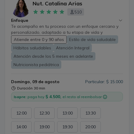
Nut. Catalina Arias
510
Enfoque
Te acompaño en tu proceso con un enfoque cercano y
personalizado, adaptado a tu etapa de vida y
necesidades. Trabajamos no solo en lo que comes si no
Atiende entre 0 y 90 años
Estilo de vida saludable
también en tu relación con la alimentación, buscando
Hábitos saludables
Atención Integral
cambios reales, sostenibles y sin restricciones extremas.
Mi objetivo es ayudarte a mejorar tu salud, bienestar y
Atención desde los 5 meses en adelante
calidad de vida a través de hábitos que puedes
Nutricionista pediátrica
mantener en el tiempo.
Domingo, 09 de agosto
Particular: $ 15.000
Duración
30 min
$ 4.500,
Isapre:
paga hoy
el resto al reembolsar
12:00
12:30
13:00
13:30
14:00
19:00
19:30
20:00