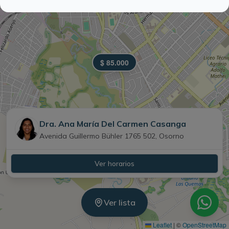
Operado por
Saludtech
© 2026
$ 85.000
Dra. Ana María Del Carmen Casanga
Avenida Guillermo Bühler 1765 502, Osorno
Ver horarios
Ver lista
Leaflet
|
©
OpenStreetMap