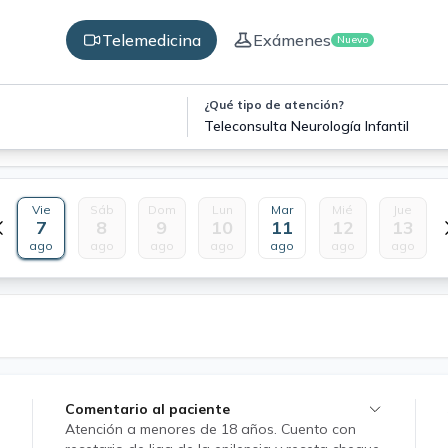
Telemedicina
Exámenes
Nuevo
¿Qué tipo de atención?
Teleconsulta Neurología Infantil
Vie
Sáb
Dom
Lun
Mar
Mié
Jue
7
8
9
10
11
12
13
ago
ago
ago
ago
ago
ago
ago
Comentario al paciente
Atención a menores de 18 años. Cuento con