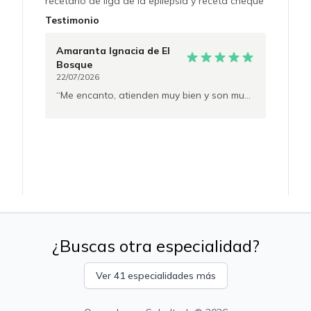
recetario de liga de la epilepsia y receta cheque
para prescripción de fármacos retenidos. Con
Testimonio
registro médico de superintendencia para
formularios PIE. No se realizan licencias
Amaranta Ignacia
de El
médicas
Bosque
22/07/2026
Me encanto, atienden muy bien y son muy amables con todas las consultas que uno tiene.
¿Buscas otra especialidad?
Ver 41 especialidades más