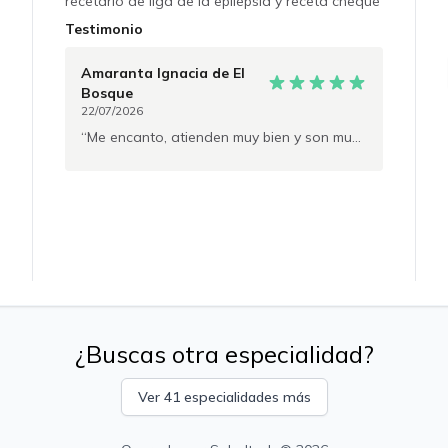
recetario de liga de la epilepsia y receta cheque
para prescripción de fármacos retenidos. Con
Testimonio
registro médico de superintendencia para
formularios PIE. No se realizan licencias
Amaranta Ignacia
de El
médicas
Bosque
22/07/2026
Me encanto, atienden muy bien y son muy amables con todas las consultas que uno tiene.
¿Buscas otra especialidad?
Ver 41 especialidades más