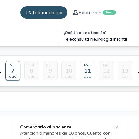
Telemedicina
Exámenes
Nuevo
¿Qué tipo de atención?
Teleconsulta Neurología Infantil
Vie
Sáb
Dom
Lun
Mar
Mié
Jue
7
8
9
10
11
12
13
ago
ago
ago
ago
ago
ago
ago
Comentario al paciente
Atención a menores de 18 años. Cuento con