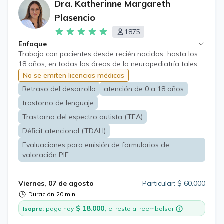
Dra. Katherinne Margareth
Plasencio
1875
Enfoque
Trabajo con pacientes desde recién nacidos hasta los
18 años, en todas las áreas de la neuropediatría tales
como: retraso del desarrollo psicomotor, trastorno del
No se emiten licencias médicas
espectro autista, trastornos del lenguaje, trastorno de
Retraso del desarrollo
atención de 0 a 18 años
déficit atencional, Hiperactividad, dificultades escolares,
trastorno de lenguaje
discapacidad intelectual, cefalea, trastornos del sueño,
movimientos anormales, tics, etc., realizando el estudio y
Trastorno del espectro autista (TEA)
enfrentamiento terapéutico de éstas. Evaluaciones para
Déficit atencional (TDAH)
emisión de formularios de valoración PIE (Programa de
Integración Escolar)
Evaluaciones para emisión de formularios de
valoración PIE
Viernes, 07 de agosto
Particular: $ 60.000
Duración
20 min
$ 18.000,
Isapre:
paga hoy
el resto al reembolsar