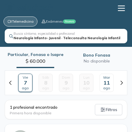
Telemedicina
Exámenes
Nuevo
Busca síntoma, especialidad o profesional
Neurología Infanto-Juvenil · Teleconsulta Neurología Infantil
Particular, Fonasa o Isapre
Bono Fonasa
$ 60.000
No disponible
Vie
Sáb
Dom
Lun
Mar
7
8
9
10
11
ago
ago
ago
ago
ago
·
1 profesional encontrado
Filtros
Primera hora disponible