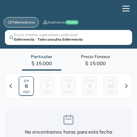
Telemedicina
Exámenes
Nuevo
Busca síntoma, especialidad o profesional
Enfermería · Teleconsulta Enfermería
Particular
Precio Fonasa
$ 15.000
$ 15.000
Jue
Vie
Sáb
Dom
Lun
6
7
8
9
10
ago
ago
ago
ago
ago
No encontramos horas para esta fecha