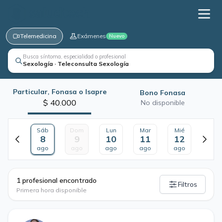
Telemedicina
Exámenes
Nuevo
Busca síntoma, especialidad o profesional
Sexología · Teleconsulta Sexología
Particular, Fonasa o Isapre
Bono Fonasa
$ 40.000
No disponible
Sáb
Dom
Lun
Mar
Mié
8
9
10
11
12
ago
ago
ago
ago
ago
·
1 profesional encontrado
Filtros
Primera hora disponible