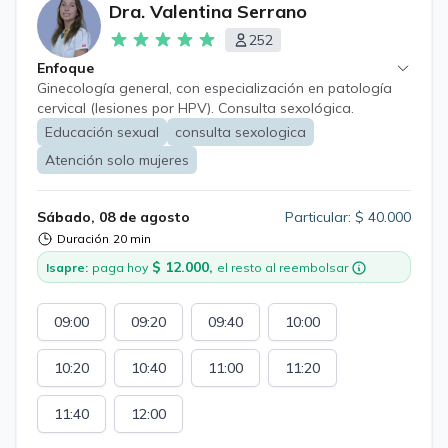
Dra. Valentina Serrano
252
Enfoque
Ginecología general, con especialización en patología
cervical (lesiones por HPV). Consulta sexológica.
Consejería en anticoncepción y prevención de embarazo
Educación sexual
consulta sexologica
no deseado. Consejería sobre procesos de modificación
Atención solo mujeres
corporal hormonal para pacientes trans.
Acompañamiento en etapa de pre y post menopausia.
Sábado, 08 de agosto
Particular: $ 40.000
Duración
20 min
$ 12.000,
Isapre:
paga hoy
el resto al reembolsar
09:00
09:20
09:40
10:00
10:20
10:40
11:00
11:20
11:40
12:00