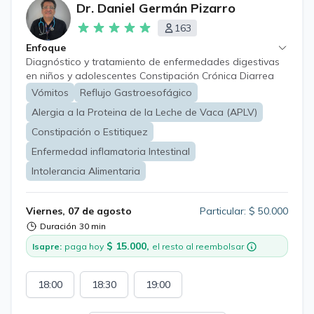
Dr. Daniel Germán Pizarro
163
Enfoque
Diagnóstico y tratamiento de enfermedades digestivas
en niños y adolescentes Constipación Crónica Diarrea
Crónica Dolor Abdominal Reflujo gastroesofagico
Vómitos
Reflujo Gastroesofágico
Enfermedad celiaca Alergia alimentaria Alergia ala
Alergia a la Proteina de la Leche de Vaca (APLV)
proteína leche de vaca. Endoscopias y colonoscopia,
diagnostica y terapaeutica
Constipación o Estitiquez
Enfermedad inflamatoria Intestinal
Intolerancia Alimentaria
Viernes, 07 de agosto
Particular: $ 50.000
Duración
30 min
$ 15.000,
Isapre:
paga hoy
el resto al reembolsar
18:00
18:30
19:00