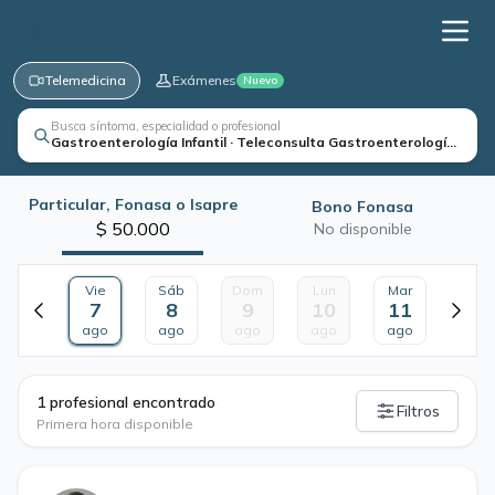
Telemedicina
Exámenes
Nuevo
Busca síntoma, especialidad o profesional
Gastroenterología Infantil · Teleconsulta Gastroenterología Infant
Particular, Fonasa o Isapre
Bono Fonasa
$ 50.000
No disponible
Vie
Sáb
Dom
Lun
Mar
7
8
9
10
11
ago
ago
ago
ago
ago
·
1 profesional encontrado
Filtros
Primera hora disponible