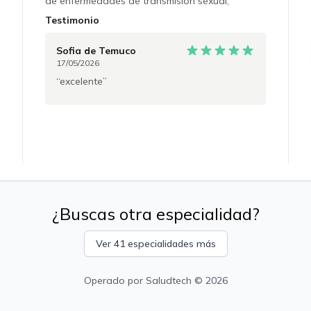
de enfermedades de transmisión sexual,
vacunación, eventos adversos e interacciones
Testimonio
de la medicación utilizada en PreP y
seguimiento períodico. ** La consejería pre
Sofia
de Temuco
viaje requiere el envío previo del itinerario del
17/05/2026
viajero a través de la plataforma de Saludtech
excelente
con al menos 24 hrs de anticipación
¿Buscas otra especialidad?
Ver 41 especialidades más
Operado por
Saludtech
© 2026