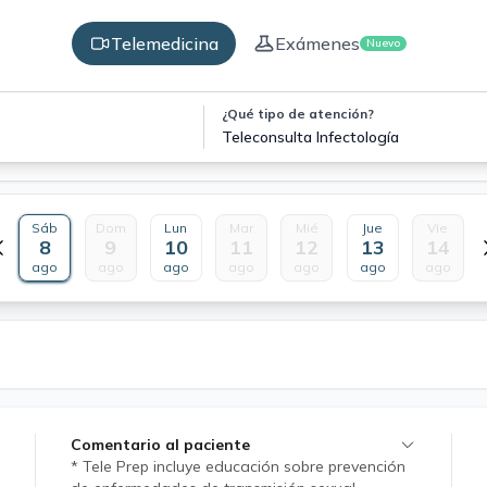
Telemedicina
Exámenes
Nuevo
¿Qué tipo de atención?
Teleconsulta Infectología
Sáb
Dom
Lun
Mar
Mié
Jue
Vie
8
9
10
11
12
13
14
ago
ago
ago
ago
ago
ago
ago
Comentario al paciente
* Tele Prep incluye educación sobre prevención