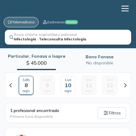
Telemedicina
Exámenes
Nuevo
Busca síntoma, especialidad o profesional
Infectología · Teleconsulta Infectología
Particular, Fonasa o Isapre
Bono Fonasa
$ 45.000
No disponible
Sáb
Dom
Lun
Mar
Mié
8
9
10
11
12
ago
ago
ago
ago
ago
·
1 profesional encontrado
Filtros
Primera hora disponible