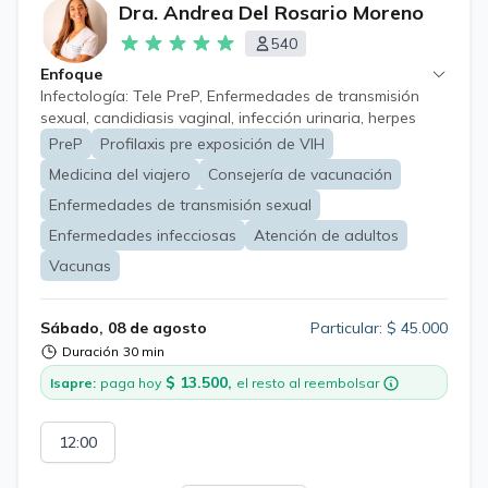
Dra. Andrea Del Rosario Moreno
540
Enfoque
Infectología: Tele PreP, Enfermedades de transmisión
sexual, candidiasis vaginal, infección urinaria, herpes
zoster y neuralgia post herpética Medicina del viajero y
PreP
Profilaxis pre exposición de VIH
consejería de vacunación pre viaje, diarrea del viajero,
Medicina del viajero
Consejería de vacunación
prevención malaria.
Enfermedades de transmisión sexual
Enfermedades infecciosas
Atención de adultos
Vacunas
Sábado, 08 de agosto
Particular: $ 45.000
Duración
30 min
$ 13.500,
Isapre:
paga hoy
el resto al reembolsar
12:00