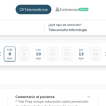
Telemedicina
Exámenes
Nuevo
¿Qué tipo de atención?
Teleconsulta Infectología
Sáb
Dom
Lun
Mar
Mié
Jue
Vie
8
9
10
11
12
13
14
ago
ago
ago
ago
ago
ago
ago
Comentario al paciente
* Tele Prep incluye educación sobre prevención