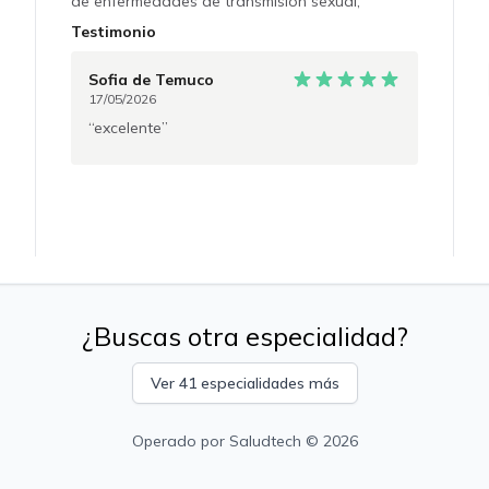
de enfermedades de transmisión sexual,
vacunación, eventos adversos e interacciones
Testimonio
de la medicación utilizada en PreP y
seguimiento períodico. ** La consejería pre
Sofia
de Temuco
viaje requiere el envío previo del itinerario del
17/05/2026
viajero a través de la plataforma de Saludtech
excelente
con al menos 24 hrs de anticipación
¿Buscas otra especialidad?
Ver 41 especialidades más
Operado por
Saludtech
© 2026