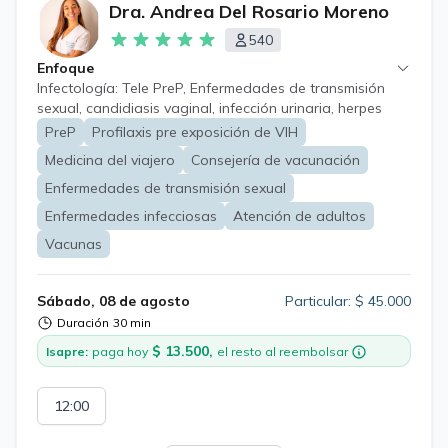
Dra. Andrea Del Rosario Moreno
540
Enfoque
Infectología: Tele PreP, Enfermedades de transmisión
sexual, candidiasis vaginal, infección urinaria, herpes
zoster y neuralgia post herpética Medicina del viajero y
PreP
Profilaxis pre exposición de VIH
consejería de vacunación pre viaje, diarrea del viajero,
Medicina del viajero
Consejería de vacunación
prevención malaria.
Enfermedades de transmisión sexual
Enfermedades infecciosas
Atención de adultos
Vacunas
Sábado, 08 de agosto
Particular: $ 45.000
Duración
30 min
$ 13.500,
Isapre:
paga hoy
el resto al reembolsar
12:00