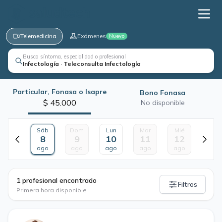
Telemedicina
Exámenes
Nuevo
Busca síntoma, especialidad o profesional
Infectología · Teleconsulta Infectología
Particular, Fonasa o Isapre
Bono Fonasa
$ 45.000
No disponible
Sáb
Dom
Lun
Mar
Mié
8
9
10
11
12
ago
ago
ago
ago
ago
·
1 profesional encontrado
Filtros
Primera hora disponible