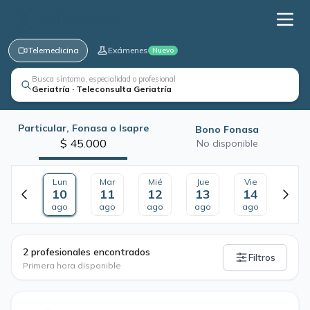
Telemedicina
Exámenes
Nuevo
Busca síntoma, especialidad o profesional
Geriatría · Teleconsulta Geriatría
Particular, Fonasa o Isapre
Bono Fonasa
$ 45.000
No disponible
Lun
Mar
Mié
Jue
Vie
10
11
12
13
14
ago
ago
ago
ago
ago
·
2 profesionales encontrados
Filtros
Primera hora disponible